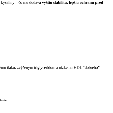
é kyseliny – čo mu dodáva
vyššiu stabilitu, lepšiu ochranu pred
nému tlaku, zvýšeným triglyceridom a nízkemu HDL “dobrého”
izmu