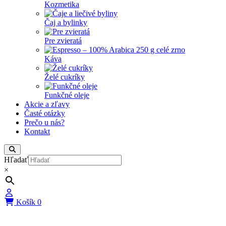
Kozmetika
Čaj a bylinky
Pre zvieratá
Káva
Želé cukríky
Funkčné oleje
Akcie a zľavy
Časté otázky
Prečo u nás?
Kontakt
Hľadať
×
Košík
0