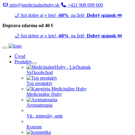
info@medicinalnehuby.sk
+421 908 099 600
🌙 Spi dobre aj v lete!
-60%
na želé
Dobrý spánok
💤
Doprava zdarma od 40 €
🌙 Spi dobre aj v lete!
-60%
na želé
Dobrý spánok
💤
Úvod
Produkty
Veľkoobchod
Top produkty
Medicinálne Huby
Aromaterapia
Vit., minerály, amk
Konope