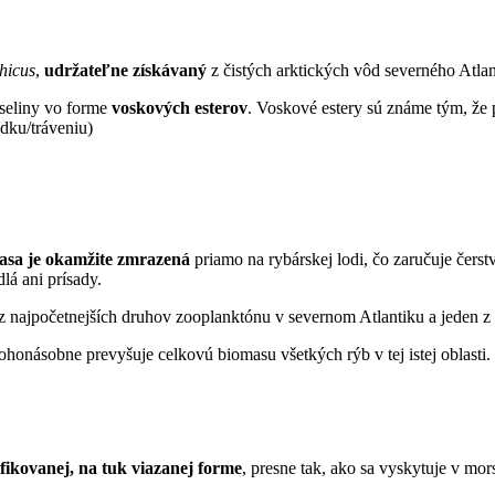
hicus
,
udržateľne získávaný
z čistých arktických vôd severného Atlan
yseliny vo forme
voskových esterov
. Voskové estery sú známe tým, že 
dku/tráveniu)
asa je okamžite zmrazená
priamo na rybárskej lodi, čo zaručuje čer
á ani prísady.
 z najpočetnejších druhov zooplanktónu v severnom Atlantiku a jeden 
honásobne prevyšuje celkovú biomasu všetkých rýb v tej istej oblasti.
ifikovanej, na tuk viazanej forme
, presne tak, ako sa vyskytuje v mo