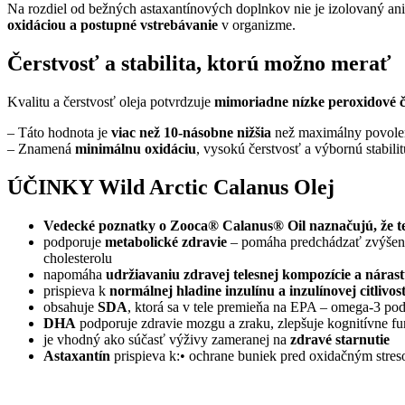
Na rozdiel od bežných astaxantínových doplnkov nie je izolovaný an
oxidáciou a postupné vstrebávanie
v organizme.
Čerstvosť a stabilita, ktorú možno merať
Kvalitu a čerstvosť oleja potvrdzuje
mimoriadne nízke peroxidové č
– Táto hodnota je
viac než 10-násobne nižšia
než maximálny povolen
– Znamená
minimálnu oxidáciu
, vysokú čerstvosť a výbornú stabili
ÚČINKY Wild Arctic Calanus Olej
Vedecké poznatky o Zooca® Calanus® Oil naznačujú, že te
podporuje
metabolické zdravie
– pomáha predchádzať zvýšen
cholesterolu
napomáha
udržiavaniu zdravej telesnej kompozície a náras
prispieva k
normálnej hladine inzulínu a inzulínovej citlivost
obsahuje
SDA
, ktorá sa v tele premieňa na EPA – omega-3 po
DHA
podporuje zdravie mozgu a zraku, zlepšuje kognitívne fu
je vhodný ako súčasť výživy zameranej na
zdravé starnutie
Astaxantín
prispieva k:• ochrane buniek pred oxidačným stres