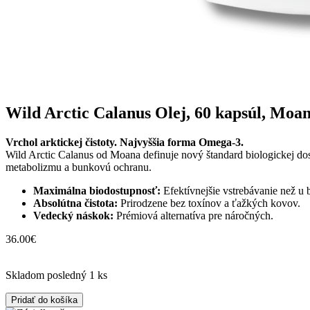
Wild Arctic Calanus Olej, 60 kapsúl, Moa
Vrchol arktickej čistoty. Najvyššia forma Omega-3.
Wild Arctic Calanus od Moana definuje nový štandard biologickej dos
metabolizmu a bunkovú ochranu.
Maximálna biodostupnosť:
Efektívnejšie vstrebávanie než u 
Absolútna čistota:
Prirodzene bez toxínov a ťažkých kovov.
Vedecký náskok:
Prémiová alternatíva pre náročných.
36.00
€
Skladom posledný 1 ks
množstvo
Pridať do košíka