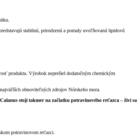
tiku.
predstavujú stabilnú, prirodzenú a pomaly uvoľňovanú lipidovú
stvosť produktu. Výrobok neprešiel dodatočným chemickým
z najväčších obnoviteľných zdrojov Nórskeho mora.
Calanus stojí takmer na začiatku potravinového reťazca – živí sa
rskom potravinovom reťazci.