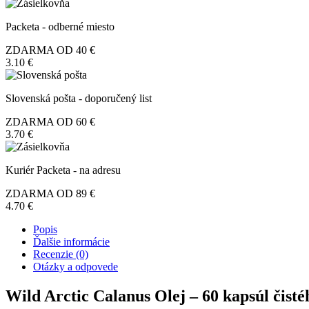
Wild
Arctic
Calanus
Packeta - odberné miesto
Olej,
60
ZDARMA OD 40 €
kapsúl,
3.10 €
Moana
Slovenská pošta - doporučený list
ZDARMA OD 60 €
3.70 €
Kuriér Packeta - na adresu
ZDARMA OD 89 €
4.70 €
Popis
Ďalšie informácie
Recenzie (0)
Otázky a odpovede
Wild Arctic Calanus Olej – 60 kapsúl čisté