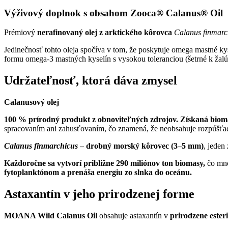
Výživový doplnok s obsahom
Zooca® Calanus® Oil
Prémiový
nerafinovaný olej z arktického kôrovca
Calanus finmarc
Jedinečnosť tohto oleja spočíva v tom, že poskytuje omega mastné k
formu omega-3 mastných kyselín s vysokou toleranciou (šetrné k žalú
Udržateľnosť, ktorá dáva zmysel
Calanusový olej
100 % prírodný produkt z obnoviteľných zdrojov. Získaná biom
spracovaním ani zahusťovaním, čo znamená, že neobsahuje rozpúšťadl
Calanus finmarchicus
– drobný morský kôrovec (3–5 mm)
, jeden
Každoročne sa vytvorí približne 290 miliónov ton biomasy,
čo mno
fytoplanktónom a prenáša energiu zo slnka do oceánu.
Astaxantín v jeho prirodzenej forme
MOANA Wild Calanus Oil
obsahuje astaxantín v
prirodzene ester