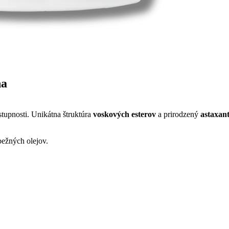
na
tupnosti. Unikátna štruktúra
voskových esterov
a prirodzený
astaxant
bežných olejov.