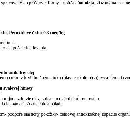
i spracovaný do práškovej formy. Je
súčasťou oleja
, viazaný na mastn
íslo
:
Peroxidové číslo: 0,3 meq/kg
ý limit.
tu oleja počas skladovania.
nto unikátny olej
ému cukru v krvi, brušnému tuku (hlavne okolo pásu), vysokému krv
tu svalovej hmoty
i
dporujúcu zdravie ciev, srdca a metabolickú rovnováhu
nkcie, pamäť, sústredenie a náladu
om• podpore elasticity pokožky• celkovej antioxidačnej kapacite organ