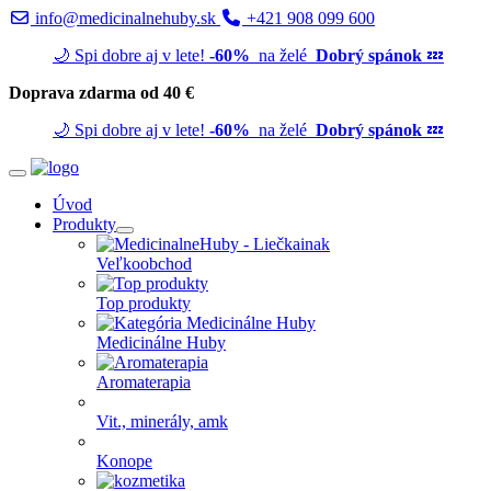
info@medicinalnehuby.sk
+421 908 099 600
🌙 Spi dobre aj v lete!
-60%
na želé
Dobrý spánok
💤
Doprava zdarma od 40 €
🌙 Spi dobre aj v lete!
-60%
na želé
Dobrý spánok
💤
Úvod
Produkty
Veľkoobchod
Top produkty
Medicinálne Huby
Aromaterapia
Vit., minerály, amk
Konope