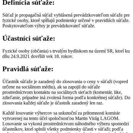
Definícia súťaže:
Súťaž je propagačná súťaž vyhlásená prevádzkovateľom súťaže pre
fyzické osoby, ktoré spĺňajú podmienky určené v pravidlách súťaže.
Poskytovateľom výhry je prevádzkovateľ súťaže.
Účastníci súťaže:
Fyzické osoby (občania) s trvalým bydliskom na území SR, ktorí ku
dňu 24.9.2021 dovŕšili vek 18. rokov.
Pravidlá súťaže:
Účastník súťaže je zaradený do zlosovania o ceny v súťaži (vopred
určene na sociálnom médiu), ak sa zapojil do súťaže
prostredníctvom kontaktu na sociálnych sieťach (komentár, like,
zdieľanie, prípadne iná zvolená forma podľa konkrétnej súťaže). Do
zlosovania každej súťaže je účastník zaradený len raz.
Každé losovanie výhercov sa uskutoční za prítomnosti komisie
vytvorenej na tento účel spoločnosťou Martin Virág LAGOM.
Losovanie sa vykoná prostredníctvom náhodného výberu spomedzi
účastníkov, ktorí splnili všetky podmienky účasti v súťaži; podľa