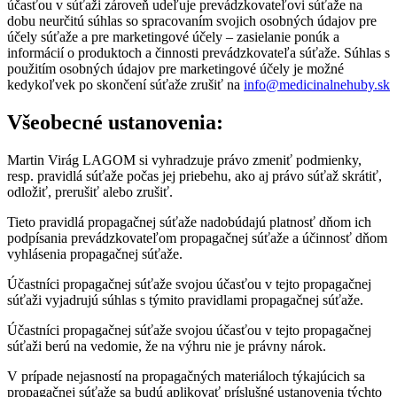
účasťou v súťaži zároveň udeľuje prevádzkovateľovi súťaže na
dobu neurčitú súhlas so spracovaním svojich osobných údajov pre
účely súťaže a pre marketingové účely – zasielanie ponúk a
informácií o produktoch a činnosti prevádzkovateľa súťaže. Súhlas s
použitím osobných údajov pre marketingové účely je možné
kedykoľvek po skončení súťaže zrušiť na
info@medicinalnehuby.sk
Všeobecné ustanovenia:
Martin Virág LAGOM si vyhradzuje právo zmeniť podmienky,
resp. pravidlá súťaže počas jej priebehu, ako aj právo súťaž skrátiť,
odložiť, prerušiť alebo zrušiť.
Tieto pravidlá propagačnej súťaže nadobúdajú platnosť dňom ich
podpísania prevádzkovateľom propagačnej súťaže a účinnosť dňom
vyhlásenia propagačnej súťaže.
Účastníci propagačnej súťaže svojou účasťou v tejto propagačnej
súťaži vyjadrujú súhlas s týmito pravidlami propagačnej súťaže.
Účastníci propagačnej súťaže svojou účasťou v tejto propagačnej
súťaži berú na vedomie, že na výhru nie je právny nárok.
V prípade nejasností na propagačných materiáloch týkajúcich sa
propagačnej súťaže sa budú aplikovať príslušné ustanovenia týchto