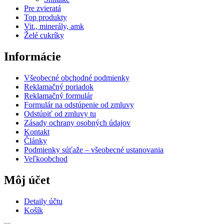
Pre zvieratá
Top produkty
Vit., minerály, amk
Želé cukríky
Informácie
Všeobecné obchodné podmienky
Reklamačný poriadok
Reklamačný formulár
Formulár na odstúpenie od zmluvy
Odstúpiť od zmluvy tu
Zásady ochrany osobných údajov
Kontakt
Články
Podmienky súťaže – všeobecné ustanovania
Veľkoobchod
Môj účet
Detaily účtu
Košík