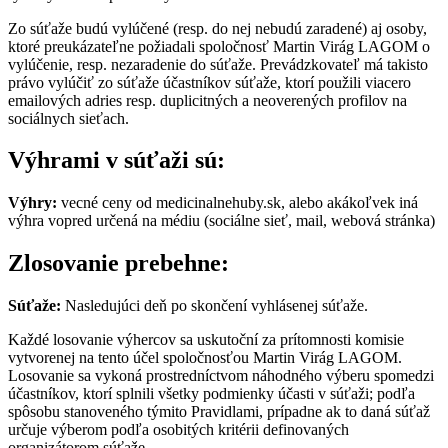
Zo súťaže budú vylúčené (resp. do nej nebudú zaradené) aj osoby,
ktoré preukázateľne požiadali spoločnosť Martin Virág LAGOM o
vylúčenie, resp. nezaradenie do súťaže. Prevádzkovateľ má takisto
právo vylúčiť zo súťaže účastníkov súťaže, ktorí použili viacero
emailových adries resp. duplicitných a neoverených profilov na
sociálnych sieťach.
Výhrami v súťaži sú:
Výhry:
vecné ceny od medicinalnehuby.sk, alebo akákoľvek iná
výhra vopred určená na médiu (sociálne sieť, mail, webová stránka)
Zlosovanie prebehne:
Súťaže:
Nasledujúci deň po skončení vyhlásenej súťaže.
Každé losovanie výhercov sa uskutoční za prítomnosti komisie
vytvorenej na tento účel spoločnosťou Martin Virág LAGOM.
Losovanie sa vykoná prostredníctvom náhodného výberu spomedzi
účastníkov, ktorí splnili všetky podmienky účasti v súťaži; podľa
spôsobu stanoveného týmito Pravidlami, prípadne ak to daná súťaž
určuje výberom podľa osobitých kritérii definovaných
organizátorom súťaže.