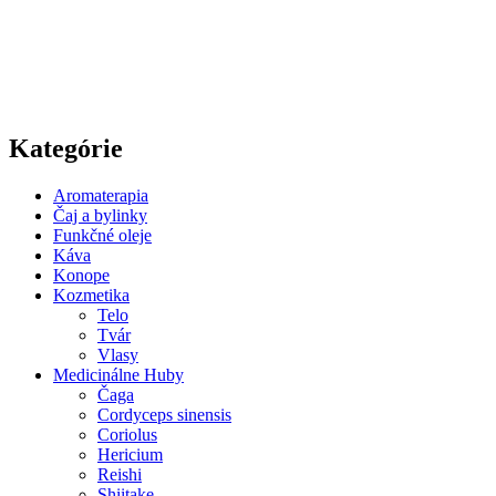
Odoslaním formuláru vyjadrujete
súhlas so spracovaním
osobných údajov.
Kategórie
Aromaterapia
Čaj a bylinky
Funkčné oleje
Káva
Konope
Kozmetika
Telo
Tvár
Vlasy
Medicinálne Huby
Čaga
Cordyceps sinensis
Coriolus
Hericium
Reishi
Shiitake