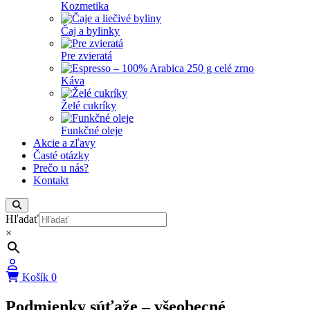
Kozmetika
Čaj a bylinky
Pre zvieratá
Káva
Želé cukríky
Funkčné oleje
Akcie a zľavy
Časté otázky
Prečo u nás?
Kontakt
Hľadať
×
Košík
0
Podmienky súťaže – všeobecné