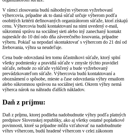
V rámci zlosovania budú náhodným výberom vyžrebovaní
výhercovia, prípadne ak to daná súťaž určuje výberom podľa
osobitých kritérii definovaných organizátorom súťaže, ktorí získajú
cenu. Výhercovia budú kontaktovaní na nimi uvedený e-mail,
súkromnú správu na sociálnej sieti alebo iný zanechaný kontakt
najneskôr do 10 dní odo dňa záverečného losovania, prípadne
výberu. Pokiaľ sa nepodarí skontaktovať s výhercom do 21 dní od
žrebovania, výhra sa neudeľuje.
Cena bude odovzdaná len tomu účastníkovi súťaže, ktorý splní
všetky podmienky a pravidlá súťaže v zmysle týchto pravidiel
súťaže, nebude zo súťaže vylúčený a bude vyžrebovaný
prevádzkovateľom súťaže. Výhercovia budú kontaktovaní a
oboznámení o spôsobe, mieste a čase odovzdania výhry emailom
alebo súkromnou správou na sociálnej sieti. Okrem výhry nemá
výherca nárok na náhradu ďalších nákladov.
Daň z príjmu:
Daň z príjmu, ktorej podlieha nadobudnutie výhry podľa platných
predpisov Slovenskej republiky, ako aj všetky ostatné poplatkové
povinnosti, ktoré sa prípadne môžu vzťahovať na nadobudnutie
výhry výhercom, budú hradené výhercom v celej zákonom