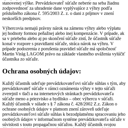
stanovenej výške. Prevádzkovateľ súťaže neberie na seba žiadnu
zodpovednosť za uhradenie dane vyplývajúce z výhry podľa
príslušného zákona č. 595/2003 Z. z. o dani z príjmov v znení
neskorších predpisov.
Výhercovia nemajú právny nárok na zámenu výhry alebo výplatu
jej hodnoty formou peňažnej alebo inej kompenzácie. V prípade, ak
sa v priebehu alebo aj po skončení súťaže zistí, že účastník súťaže
konal v rozpore s pravidlami súťaže, stráca nárok na výhru. V
prípade podozrenia z porušenia pravidiel súťaže má spoločnosť
Martin Virág LAGOM právo na základe vlastného uváženia vylúčiť
účastníka zo súťaže.
Ochrana osobných údajov:
Každý účastník udeľuje prevádzkovateľovi súťaže súhlas s tým, aby
prevádzkovateľ súťaže v rámci oznámenia výhry v tejto súťaži
zverejnil v tlači a na internetových stránkach prevádzkovateľa
súťaže meno a priezvisko a bydlisko – obec výhercu v súťaži.
Každý účastník v súlade s § 7 zákona č. 428/2002 Z.z. Zákon o
ochrane osobných údajov v platnom znení zároveň udeľuje
prevádzkovateľovi súťaže súhlas k bezodplatnému spracovaniu jeho
osobných údajov v informačnom systéme prevádzkovateľa súťaže v
súvislosti s touto propagačnou súťažou. Každý účastník svojou