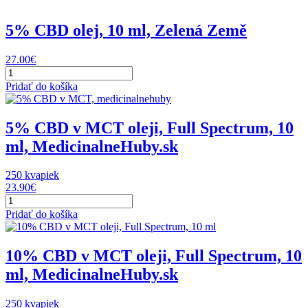
600
mg,
5% CBD olej, 10 ml, Zelená Země
60
ks,
27.00
€
Zelená
množstvo
země
5%
Pridať do košíka
CBD
olej,
10
5% CBD v MCT oleji, Full Spectrum, 10
ml,
ml, MedicinalneHuby.sk
Zelená
Země
250 kvapiek
23.90
€
množstvo
5%
Pridať do košíka
CBD
v
MCT
10% CBD v MCT oleji, Full Spectrum, 10
oleji,
ml, MedicinalneHuby.sk
Full
Spectrum,
10
250 kvapiek