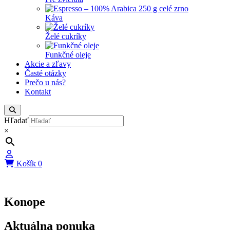
Káva
Želé cukríky
Funkčné oleje
Akcie a zľavy
Časté otázky
Prečo u nás?
Kontakt
Hľadať
×
Košík
0
Konope
Aktuálna ponuka