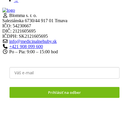
→
Blomma s. r. o.
Saleziánska 6730/44 917 01 Trnava
IČO: 54230667
DIČ: 2121605695
IČDPH: SK2121605695
info@medicinalnehuby.sk
+421 908 099 600
Po – Pia: 9:00 – 15:00 hod
Prihlásiť na odber
Odoslaním formuláru vyjadrujete
súhlas so spracovaním
osobných údajov.