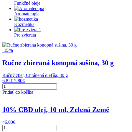
Funkčné oleje
Aromaterapia
Kozmetika
Pre zvieratá
-15%
Ručne zbieraná konopná sušina, 30 g
Ručný zber, Chránená dieľňa, 30 g
Original
Current
6.82
€
5.80
€
množstvo
price
price
Ručne
was:
is:
Pridať do košíka
zbieraná
6.82€.
5.80€.
konopná
sušina,
10% CBD olej, 10 ml, Zelená Země
30
g
46.00
€
množstvo