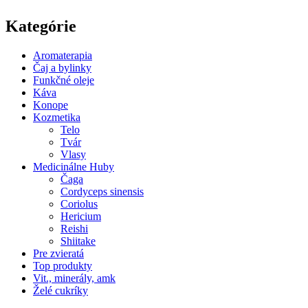
Kategórie
Aromaterapia
Čaj a bylinky
Funkčné oleje
Káva
Konope
Kozmetika
Telo
Tvár
Vlasy
Medicinálne Huby
Čaga
Cordyceps sinensis
Coriolus
Hericium
Reishi
Shiitake
Pre zvieratá
Top produkty
Vit., minerály, amk
Želé cukríky