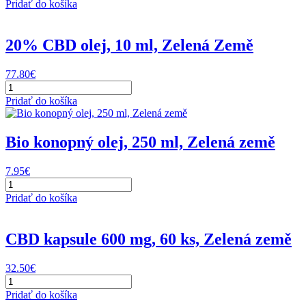
10%
Pridať do košíka
CBD
olej,
10
20% CBD olej, 10 ml, Zelená Země
ml,
Zelená
77.80
€
Země
množstvo
20%
Pridať do košíka
CBD
olej,
10
Bio konopný olej, 250 ml, Zelená země
ml,
Zelená
7.95
€
Země
množstvo
Bio
Pridať do košíka
konopný
olej,
250
CBD kapsule 600 mg, 60 ks, Zelená země
ml,
Zelená
32.50
€
země
množstvo
CBD
Pridať do košíka
kapsule