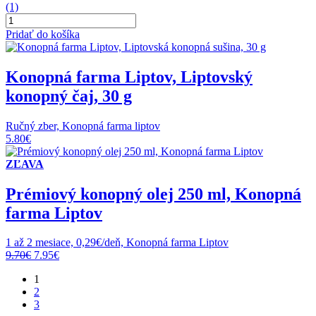
(1)
množstvo
30%
Pridať do košíka
CBD
v
MCT
Konopná farma Liptov, Liptovský
oleji,
konopný čaj, 30 g
Full
Spectrum,
10
Ručný zber, Konopná farma liptov
ml,
5.80
€
MedicinalneHuby.sk
ZĽAVA
Prémiový konopný olej 250 ml, Konopná
farma Liptov
1 až 2 mesiace, 0,29€/deň, Konopná farma Liptov
Original
Current
9.70
€
7.95
€
price
price
1
was:
is:
2
9.70€.
7.95€.
3