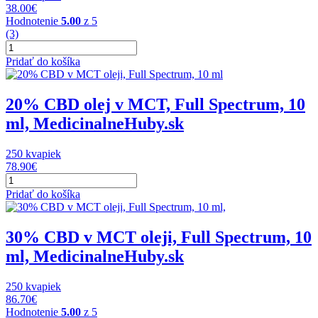
ml,
38.00
€
MedicinalneHuby.sk
Hodnotenie
5.00
z 5
(3)
množstvo
10%
Pridať do košíka
CBD
v
MCT
20% CBD olej v MCT, Full Spectrum, 10
oleji,
ml, MedicinalneHuby.sk
Full
Spectrum,
10
250 kvapiek
ml,
78.90
€
MedicinalneHuby.sk
množstvo
20%
Pridať do košíka
CBD
olej
v
30% CBD v MCT oleji, Full Spectrum, 10
MCT,
ml, MedicinalneHuby.sk
Full
Spectrum,
10
250 kvapiek
ml,
86.70
€
MedicinalneHuby.sk
Hodnotenie
5.00
z 5