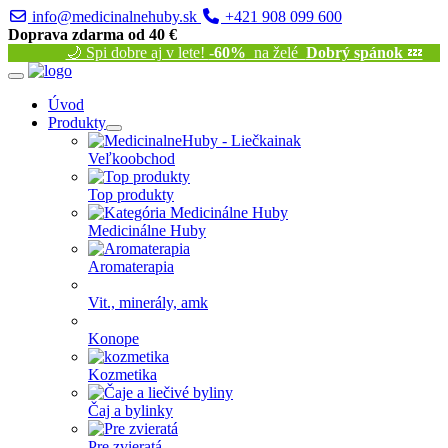
info@medicinalnehuby.sk
+421 908 099 600
Doprava zdarma od 40 €
🌙 Spi dobre aj v lete!
-60%
na želé
Dobrý spánok
💤
Úvod
Produkty
Veľkoobchod
Top produkty
Medicinálne Huby
Aromaterapia
Vit., minerály, amk
Konope
Kozmetika
Čaj a bylinky
Pre zvieratá