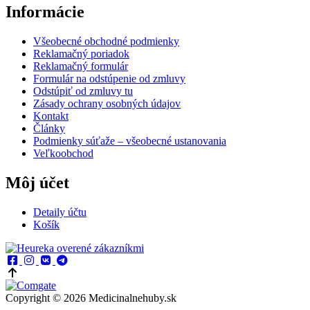
Informácie
Všeobecné obchodné podmienky
Reklamačný poriadok
Reklamačný formulár
Formulár na odstúpenie od zmluvy
Odstúpiť od zmluvy tu
Zásady ochrany osobných údajov
Kontakt
Články
Podmienky súťaže – všeobecné ustanovania
Veľkoobchod
Môj účet
Detaily účtu
Košík
Copyright © 2026 Medicinalnehuby.sk