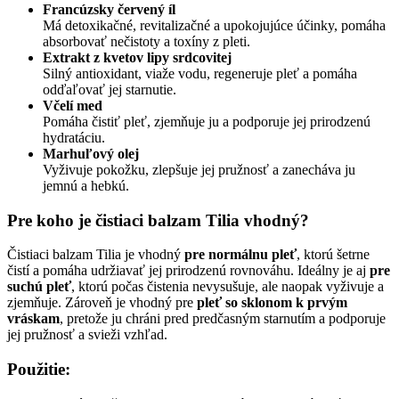
Francúzsky červený íl
Má detoxikačné, revitalizačné a upokojujúce účinky, pomáha
absorbovať nečistoty a toxíny z pleti.
Extrakt z kvetov lipy srdcovitej
Silný antioxidant, viaže vodu, regeneruje pleť a pomáha
odďaľovať jej starnutie.
Včelí med
Pomáha čistiť pleť, zjemňuje ju a podporuje jej prirodzenú
hydratáciu.
Marhuľový olej
Vyživuje pokožku, zlepšuje jej pružnosť a zanecháva ju
jemnú a hebkú.
Pre koho je čistiaci balzam Tilia vhodný?
Čistiaci balzam Tilia je vhodný
pre normálnu pleť
, ktorú šetrne
čistí a pomáha udržiavať jej prirodzenú rovnováhu. Ideálny je aj
pre
suchú pleť
, ktorú počas čistenia nevysušuje, ale naopak vyživuje a
zjemňuje. Zároveň je vhodný pre
pleť so sklonom k prvým
vráskam
, pretože ju chráni pred predčasným starnutím a podporuje
jej pružnosť a svieži vzhľad.
Použitie: