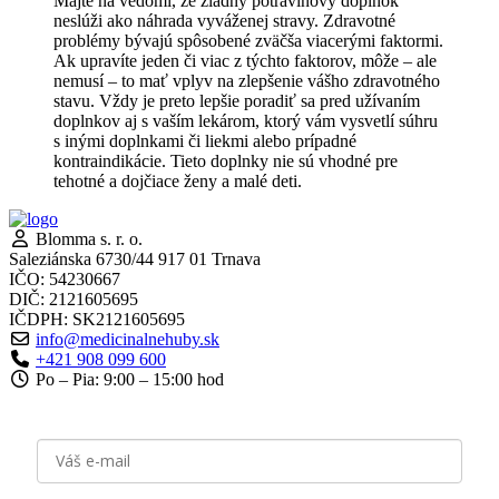
Majte na vedomí, že žiadny potravinový doplnok
neslúži ako náhrada vyváženej stravy. Zdravotné
problémy bývajú spôsobené zväčša viacerými faktormi.
Ak upravíte jeden či viac z týchto faktorov, môže – ale
nemusí – to mať vplyv na zlepšenie vášho zdravotného
stavu. Vždy je preto lepšie poradiť sa pred užívaním
doplnkov aj s vaším lekárom, ktorý vám vysvetlí súhru
s inými doplnkami či liekmi alebo prípadné
kontraindikácie. Tieto doplnky nie sú vhodné pre
tehotné a dojčiace ženy a malé deti.
Blomma s. r. o.
Saleziánska 6730/44 917 01 Trnava
IČO: 54230667
DIČ: 2121605695
IČDPH: SK2121605695
info@medicinalnehuby.sk
+421 908 099 600
Po – Pia: 9:00 – 15:00 hod