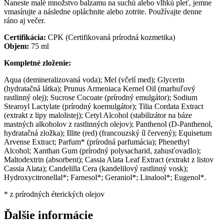
Naneste malé množstvo balzamu na suchú alebo vlhkú pleť, jemne
vmasírujte a následne opláchnite alebo zotrite. Používajte denne
ráno aj večer.
Certifikácia:
CPK (Certifikovaná prírodná kozmetika)
Objem:
75 ml
Kompletné zloženie:
Aqua (demineralizovaná voda); Mel (včelí med); Glycerin
(hydratačná látka); Prunus Armeniaca Kernel Oil (marhuľový
rastlinný olej); Sucrose Cocoate (prírodný emulgátor); Sodium
Stearoyl Lactylate (prírodný koemulgátor); Tilia Cordata Extract
(extrakt z lipy malolistej); Cetyl Alcohol (stabilizátor na báze
mastných alkoholov z rastlinných olejov); Panthenol (D-Panthenol,
hydratačná zložka); Illite (red) (francouzský íl červený); Equisetum
Arvense Extract; Parfum* (prírodná parfumácia); Phenethyl
Alcohol; Xanthan Gum (prírodný polysacharid, zahusťovadlo);
Maltodextrin (absorbent); Cassia Alata Leaf Extract (extrakt z listov
Cassia Alata); Candelilla Cera (kandelilový rastlinný vosk);
Hydroxycitronellal*; Farnesol*; Geraniol*; Linalool*; Eugenol*.
* z prírodných éterických olejov
Ďalšie informácie