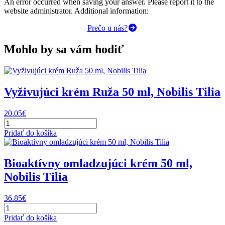
An error occurred when saving your answer. Please report it to the
website administrator. Additional information:
Prečo u nás?
Mohlo by sa vám hodiť
Vyživujúci krém Ruža 50 ml, Nobilis Tilia
20.05
€
množstvo
Vyživujúci
Pridať do košíka
krém
Ruža
50
Bioaktívny omladzujúci krém 50 ml,
ml,
Nobilis Tilia
Nobilis
Tilia
36.85
€
množstvo
Bioaktívny
Pridať do košíka
omladzujúci