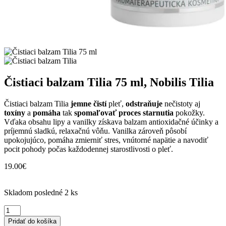
Čistiaci balzam Tilia 75 ml, Nobilis Tilia
Čistiaci balzam Tilia
jemne čistí
pleť,
odstraňuje
nečistoty aj
toxíny
a
pomáha
tak
spomaľovať proces starnutia
pokožky.
Vďaka obsahu lipy a vanilky získava balzam antioxidačné účinky a
príjemnú sladkú, relaxačnú vôňu. Vanilka zároveň pôsobí
upokojujúco, pomáha zmierniť stres, vnútorné napätie a navodiť
pocit pohody počas každodennej starostlivosti o pleť.
19.00
€
Skladom posledné 2 ks
množstvo
Čistiaci
Pridať do košíka