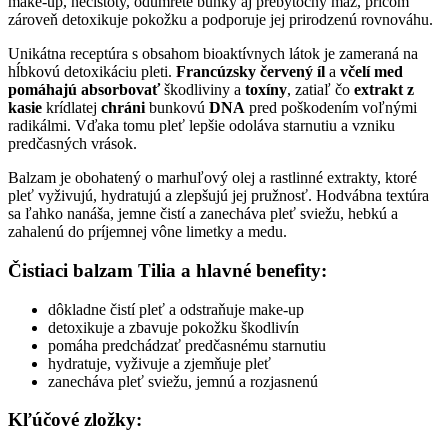
make-up, nečistoty, odumreté bunky aj prebytočný maz, pričom
zároveň detoxikuje pokožku a podporuje jej prirodzenú rovnováhu.
Unikátna receptúra s obsahom bioaktívnych látok je zameraná na
hĺbkovú detoxikáciu pleti.
Francúzsky červený íl
a
včelí med
pomáhajú absorbovať
škodliviny a
toxíny
, zatiaľ čo
extrakt z
kasie
krídlatej
chráni
bunkovú
DNA
pred poškodením voľnými
radikálmi. Vďaka tomu pleť lepšie odoláva starnutiu a vzniku
predčasných vrások.
Balzam je obohatený o marhuľový olej a rastlinné extrakty, ktoré
pleť vyživujú, hydratujú a zlepšujú jej pružnosť. Hodvábna textúra
sa ľahko nanáša, jemne čistí a zanecháva pleť sviežu, hebkú a
zahalenú do príjemnej vône limetky a medu.
Čistiaci balzam Tilia a hlavné benefity:
dôkladne čistí pleť a odstraňuje make-up
detoxikuje a zbavuje pokožku škodlivín
pomáha predchádzať predčasnému starnutiu
hydratuje, vyživuje a zjemňuje pleť
zanecháva pleť sviežu, jemnú a rozjasnenú
Kľúčové zložky: