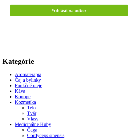
Prihlásiť na odber
Odoslaním formuláru vyjadrujete
súhlas so spracovaním
osobných údajov.
Kategórie
Aromaterapia
Čaj a bylinky
Funkčné oleje
Káva
Konope
Kozmetika
Telo
Tvár
Vlasy
Medicinálne Huby
Čaga
Cordyceps sinensis