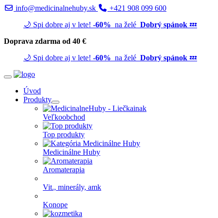
info@medicinalnehuby.sk
+421 908 099 600
🌙 Spi dobre aj v lete!
-60%
na želé
Dobrý spánok
💤
Doprava zdarma od 40 €
🌙 Spi dobre aj v lete!
-60%
na želé
Dobrý spánok
💤
Úvod
Produkty
Veľkoobchod
Top produkty
Medicinálne Huby
Aromaterapia
Vit., minerály, amk
Konope