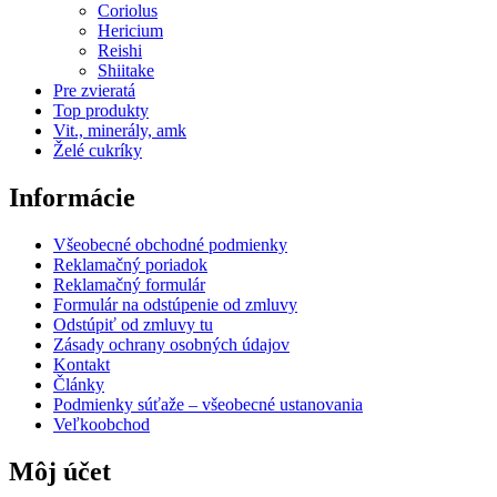
Coriolus
Hericium
Reishi
Shiitake
Pre zvieratá
Top produkty
Vit., minerály, amk
Želé cukríky
Informácie
Všeobecné obchodné podmienky
Reklamačný poriadok
Reklamačný formulár
Formulár na odstúpenie od zmluvy
Odstúpiť od zmluvy tu
Zásady ochrany osobných údajov
Kontakt
Články
Podmienky súťaže – všeobecné ustanovania
Veľkoobchod
Môj účet