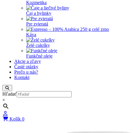
Kozmetika
Čaj a bylinky
Pre zvieratá
Káva
Želé cukríky
Funkčné oleje
Akcie a zľavy
Časté otázky
Prečo u nás?
Kontakt
Hľadať
×
Košík
0