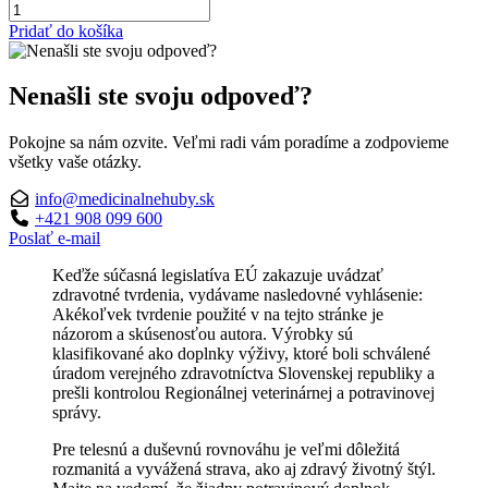
množstvo
HepaLipid+
Pridať do košíka
100
kapsúl
/
Nenašli ste svoju odpoveď?
75,3g,
NUTRI&ZEN
Pokojne sa nám ozvite. Veľmi radi vám poradíme a zodpovieme
všetky vaše otázky.
info@medicinalnehuby.sk
+421 908 099 600
Poslať e-mail
Keďže súčasná legislatíva EÚ zakazuje uvádzať
zdravotné tvrdenia, vydávame nasledovné vyhlásenie:
Akékoľvek tvrdenie použité v na tejto stránke je
názorom a skúsenosťou autora. Výrobky sú
klasifikované ako doplnky výživy, ktoré boli schválené
úradom verejného zdravotníctva Slovenskej republiky a
prešli kontrolou Regionálnej veterinárnej a potravinovej
správy.
Pre telesnú a duševnú rovnováhu je veľmi dôležitá
rozmanitá a vyvážená strava, ako aj zdravý životný štýl.