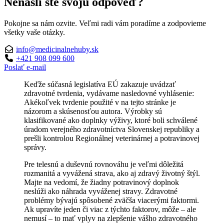
Nenašli ste svoju odpoveď?
Pokojne sa nám ozvite. Veľmi radi vám poradíme a zodpovieme
všetky vaše otázky.
info@medicinalnehuby.sk
+421 908 099 600
Poslať e-mail
Keďže súčasná legislatíva EÚ zakazuje uvádzať
zdravotné tvrdenia, vydávame nasledovné vyhlásenie:
Akékoľvek tvrdenie použité v na tejto stránke je
názorom a skúsenosťou autora. Výrobky sú
klasifikované ako doplnky výživy, ktoré boli schválené
úradom verejného zdravotníctva Slovenskej republiky a
prešli kontrolou Regionálnej veterinárnej a potravinovej
správy.
Pre telesnú a duševnú rovnováhu je veľmi dôležitá
rozmanitá a vyvážená strava, ako aj zdravý životný štýl.
Majte na vedomí, že žiadny potravinový doplnok
neslúži ako náhrada vyváženej stravy. Zdravotné
problémy bývajú spôsobené zväčša viacerými faktormi.
Ak upravíte jeden či viac z týchto faktorov, môže – ale
nemusí – to mať vplyv na zlepšenie vášho zdravotného