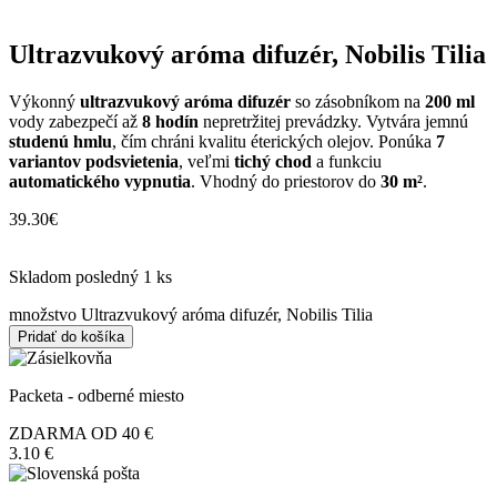
Ultrazvukový aróma difuzér, Nobilis Tilia
Výkonný
ultrazvukový aróma difuzér
so zásobníkom na
200 ml
vody zabezpečí až
8 hodín
nepretržitej prevádzky. Vytvára jemnú
studenú hmlu
, čím chráni kvalitu éterických olejov. Ponúka
7
variantov podsvietenia
, veľmi
tichý chod
a funkciu
automatického vypnutia
. Vhodný do priestorov do
30 m²
.
39.30
€
Skladom posledný 1 ks
množstvo Ultrazvukový aróma difuzér, Nobilis Tilia
Pridať do košíka
Packeta - odberné miesto
ZDARMA OD 40 €
3.10 €