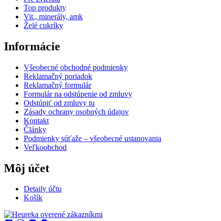
Top produkty
Vit., minerály, amk
Želé cukríky
Informácie
Všeobecné obchodné podmienky
Reklamačný poriadok
Reklamačný formulár
Formulár na odstúpenie od zmluvy
Odstúpiť od zmluvy tu
Zásady ochrany osobných údajov
Kontakt
Články
Podmienky súťaže – všeobecné ustanovania
Veľkoobchod
Môj účet
Detaily účtu
Košík