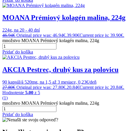
Pridať do košíka
MOANA Prémiový kolagén malina, 224g
224g, na 20 - 40 dní
46.94
€
Original price was: 46.94€.
39.90
€
Current price is: 39.90€.
množstvo MOANA Prémiový kolagén malina, 224g
Pridať do košíka
AKCIA Pestrec, druhý kus za polovicu
90 kapsúl/á 520mg, na 1,5 až 3 mesiace, 0,23€/deň
27.80
€
Original price was: 27.80€.
20.84
€
Current price is: 20.84€.
Hodnotenie
5.00
z 5
(1)
množstvo MOANA Prémiový kolagén malina, 224g
Pridať do košíka