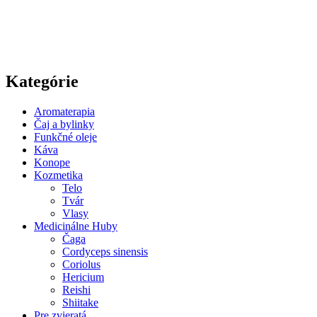
osobných údajov.
Kategórie
Aromaterapia
Čaj a bylinky
Funkčné oleje
Káva
Konope
Kozmetika
Telo
Tvár
Vlasy
Medicinálne Huby
Čaga
Cordyceps sinensis
Coriolus
Hericium
Reishi
Shiitake
Pre zvieratá