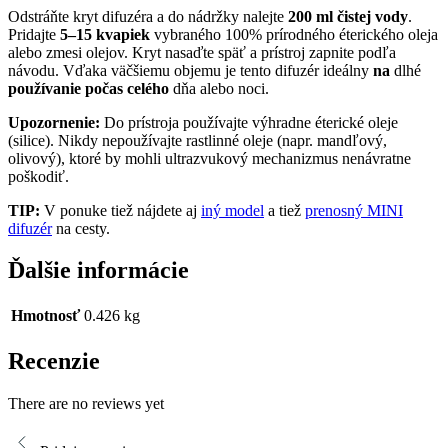
Odstráňte kryt difuzéra a do nádržky nalejte
200 ml čistej vody
.
Pridajte
5–15 kvapiek
vybraného 100% prírodného éterického oleja
alebo zmesi olejov. Kryt nasaďte späť a prístroj zapnite podľa
návodu. Vďaka väčšiemu objemu je tento difuzér ideálny
na
dlhé
používanie počas celého
dňa alebo noci.
Upozornenie:
Do prístroja používajte výhradne éterické oleje
(silice). Nikdy nepoužívajte rastlinné oleje (napr. mandľový,
olivový), ktoré by mohli ultrazvukový mechanizmus nenávratne
poškodiť.
TIP:
V ponuke tiež nájdete aj
iný model
a tiež
prenosný MINI
difuzér
na cesty.
Ďalšie informácie
Hmotnosť
0.426 kg
Recenzie
There are no reviews yet