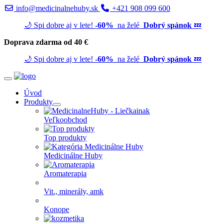
info@medicinalnehuby.sk
+421 908 099 600
🌙 Spi dobre aj v lete!
-60%
na želé
Dobrý spánok
💤
Doprava zdarma od 40 €
🌙 Spi dobre aj v lete!
-60%
na želé
Dobrý spánok
💤
Úvod
Produkty
Veľkoobchod
Top produkty
Medicinálne Huby
Aromaterapia
Vit., minerály, amk
Konope