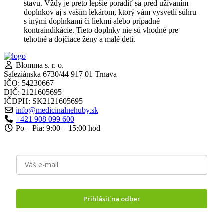
stavu. Vždy je preto lepšie poradiť sa pred užívaním
doplnkov aj s vaším lekárom, ktorý vám vysvetlí súhru
s inými doplnkami či liekmi alebo prípadné
kontraindikácie. Tieto doplnky nie sú vhodné pre
tehotné a dojčiace ženy a malé deti.
Blomma s. r. o.
Saleziánska 6730/44 917 01 Trnava
IČO: 54230667
DIČ: 2121605695
IČDPH: SK2121605695
info@medicinalnehuby.sk
+421 908 099 600
Po – Pia: 9:00 – 15:00 hod
Prihlásiť na odber
Odoslaním formuláru vyjadrujete
súhlas so spracovaním