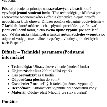
vzduchu.
Prístroj pracuje na princípe
ultrazvukových vibrácií
, ktoré
vytvárajú
jemnú studenú hmlu
. Táto technológia je kľúčová pre
zachovanie biochemického zloženia éterických olejov, pretože
nedochádza k ich ohrevu. Difuzér ponúka elegantné
podsvietenie v
7 farbách
, ktoré môžete nechať plynule prechádzať, zafixovať
jednu obľúbenú farbu, alebo
svetlo úplne vypnúť
pre nerušenú
noc. Vďaka
nízkej hlučnosti
a funkcii
automatického vypnutia
po
odparení vody je maximálne bezpečný a vhodný aj do detských
izieb či spální.
Difuzér – Technické parametre (Podstatné
informácie)
Technológia:
Ultrazvukové vlnenie (studená hmla)
Objem zásobníka:
200 ml (dlhá výdrž)
Čas prevádzky:
až 8 hodín
Odporúčaná plocha:
do 30 m²
Osvetlenie:
7 meniteľných farieb (možnosť vypnutia)
Bezpečnosť:
Automatické vypnutie pri nedostatku vody
Materiál:
Odolný plast (vhodný pre styk s olejmi)
Použitie