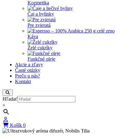
Kozmetika
Čaj a bylinky
Pre zvieratá
Káva
Želé cukríky
Funkčné oleje
Akcie a zľavy
Časté otázky
Prečo u nás?
Kontakt
Hľadať
×
Košík
0