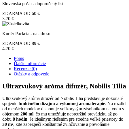
Slovenská pošta - doporučený list
ZDARMA OD 60 €
3.70 €
Kuriér Packeta - na adresu
ZDARMA OD 89 €
4.70 €
Popis
Ďalšie informácie
Recenzie (0)
Otázky a odpovede
Ultrazvukový aróma difuzér, Nobilis Tilia
Ultrazvukový aróma difuzér od Nobilis Tilia predstavuje dokonalé
spojenie
funkčného dizajnu a výkonnej aromaterapie
. Na rozdiel
od menších modelov disponuje veľkorysým zásobníkom na vodu s
objemom
200 ml
, čo mu umožňuje nepretržitú prevádzku až po
dobu
8 hodín
. Je ideálnym riešením pre stredne veľké priestory do
30 m²
, kde zabezpečí konštantné zvlhčovanie a prevoňanie