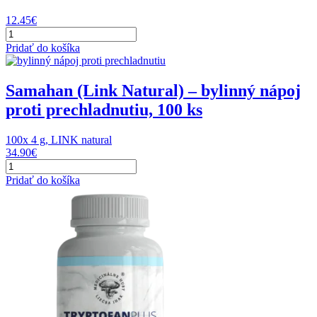
12.45
€
množstvo
Éterický
Pridať do košíka
levanduľový
olej
10
Samahan (Link Natural) – bylinný nápoj
ml,
proti prechladnutiu, 100 ks
Nobilis
Tilia
100x 4 g, LINK natural
34.90
€
množstvo
Samahan
Pridať do košíka
(Link
Natural)
–
bylinný
nápoj
proti
prechladnutiu,
100
ks