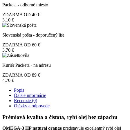
HP
Packeta - odberné miesto
orange
270ml,
ZDARMA OD 40 €
Nutraceutica
3.10 €
Slovenská pošta - doporučený list
ZDARMA OD 60 €
3.70 €
Kuriér Packeta - na adresu
ZDARMA OD 89 €
4.70 €
Popis
Ďalšie informácie
Recenzie (0)
Otázky a odpovede
Prémiová kvalita a čistota, rybí olej bez zápachu
OMEGA-3 HP natural orange
predstavuje excelentný rybí olej