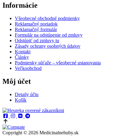
Informácie
Všeobecné obchodné podmienky
Reklamačný poriadok
Reklamačný formulár
Formulár na odstúpenie od zmluvy
Odstúpiť od zmluvy tu
Zásady ochrany osobných údajov
Kontakt
Články
Podmienky súťaže – všeobecné ustanovania
Veľkoobchod
Môj účet
Detaily účtu
Košík
Copyright © 2026 Medicinalnehuby.sk