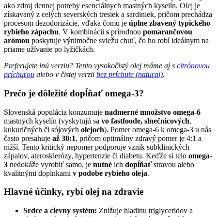
ako zdroj dennej potreby esenciálnych mastných kyselín. Olej je
získavaný z celých severských tresiek a sardiniek, pričom prechádza
procesom dezodorizácie, vďaka čomu je
úplne zbavený typického
rybieho zápachu
. V kombinácii
s
prírodnou
pomarančovou
arómou
poskytuje výnimočne sviežu chuť, čo ho robí ideálnym na
priame užívanie po lyžičkách.
Preferujete inú verziu? Tento vysokočistý olej máme aj s
citrónovou
príchuťou
alebo v čistej verzii
bez príchute (natural)
.
Prečo je dôležité dopĺňať omega-3?
Slovenská populácia konzumuje
nadmerné množstvo omega-6
mastných kyselín (vyskytujú sa
vo fastfoode, slnečnicových
,
kukuričných či sójových
olejoch
). Pomer omega-6 k omega-3 u nás
často presahuje
až 30:1
, pričom optimálny zdravý pomer je 4:1 a
nižší. Tento kritický nepomer podporuje vznik subklinických
zápalov, aterosklerózy, hypertenzie či diabetu. Keďže si telo
omega-
3
nedokáže vyrobiť samo, je
nutné
ich
dopĺňať
stravou alebo
kvalitnými doplnkami
v podobe rybieho oleja
.
Hlavné účinky, rybí olej na zdravie
Srdce a cievny systém:
Znižuje hladinu triglyceridov a