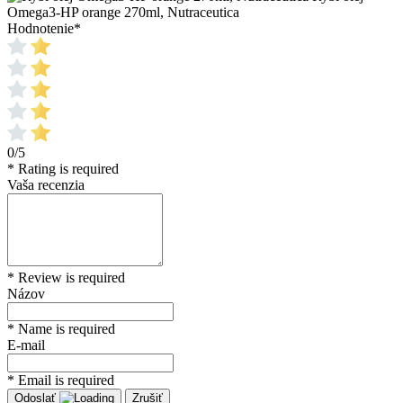
Omega3-HP orange 270ml, Nutraceutica
Hodnotenie
*
0/5
* Rating is required
Vaša recenzia
* Review is required
Názov
* Name is required
E-mail
* Email is required
Odoslať
Zrušiť