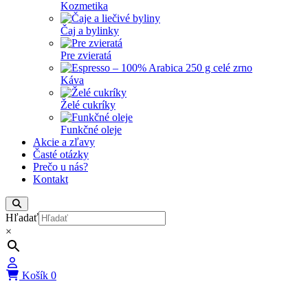
Kozmetika
Čaj a bylinky
Pre zvieratá
Káva
Želé cukríky
Funkčné oleje
Akcie a zľavy
Časté otázky
Prečo u nás?
Kontakt
Hľadať
×
Košík
0