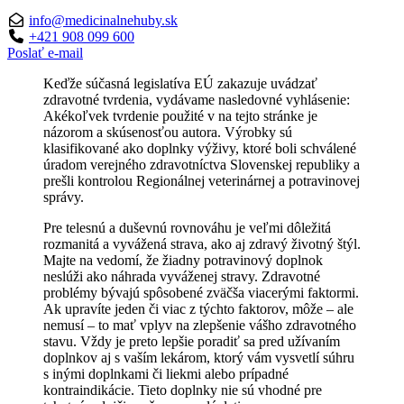
info@medicinalnehuby.sk
+421 908 099 600
Poslať e-mail
Keďže súčasná legislatíva EÚ zakazuje uvádzať
zdravotné tvrdenia, vydávame nasledovné vyhlásenie:
Akékoľvek tvrdenie použité v na tejto stránke je
názorom a skúsenosťou autora. Výrobky sú
klasifikované ako doplnky výživy, ktoré boli schválené
úradom verejného zdravotníctva Slovenskej republiky a
prešli kontrolou Regionálnej veterinárnej a potravinovej
správy.
Pre telesnú a duševnú rovnováhu je veľmi dôležitá
rozmanitá a vyvážená strava, ako aj zdravý životný štýl.
Majte na vedomí, že žiadny potravinový doplnok
neslúži ako náhrada vyváženej stravy. Zdravotné
problémy bývajú spôsobené zväčša viacerými faktormi.
Ak upravíte jeden či viac z týchto faktorov, môže – ale
nemusí – to mať vplyv na zlepšenie vášho zdravotného
stavu. Vždy je preto lepšie poradiť sa pred užívaním
doplnkov aj s vaším lekárom, ktorý vám vysvetlí súhru
s inými doplnkami či liekmi alebo prípadné
kontraindikácie. Tieto doplnky nie sú vhodné pre