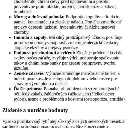
cholesterolu, chráni cievy pred upchávaním a pôsobí
preventívne proti infarktu, mŕtvici, ateroskleróze a žilovej
trombóze.
Mozog a duševná pohoda:
Podporuje kognitívne funkcie,
pamäť, koncentráciu a zlepšuje náladu. Pomáha zmierňovať
prejavy depresií, úzkostí, hyperaktivity či Alzheimerovej
choroby.
Imunita a zápaly:
Má silný protizápalový účinok, posilňuje
prirodzenú obranyschopnosť, zmierňuje alergické reakcie,
atopické ekzémy a prejavy psoriázy.
Podpora pri chudnutí a cvičení:
Zlepšuje prúdenie krvi do
svalov počas záťaže, zvyšuje výdrž, podporuje spaľovanie
tukov a chráni beta-bunky pankreasu pre správnu tvorbu
inzulínu.
Ženské zdravie:
Výrazne zmierňuje menštruačné bolesti a
bolesti prsníkov. Je ideálnym doplnkom v tehotenstve pre
správny vývoj plodu a dieťaťa.
Ďalšie prínosy:
Pomáha pri problémoch so zrakom (suché
oči, šedý zákal), žalúdočných ťažkostiach (Helicobacter
pylori), astme a problémoch s kosťami (osteoporóza, artritída).
Zloženie a nutričné hodnoty
Vysoko purifikovaný rybí olej získaný z celých severských tresiek a
sardiniek, prírodná pomarančová aróma. Bez konzervantov.