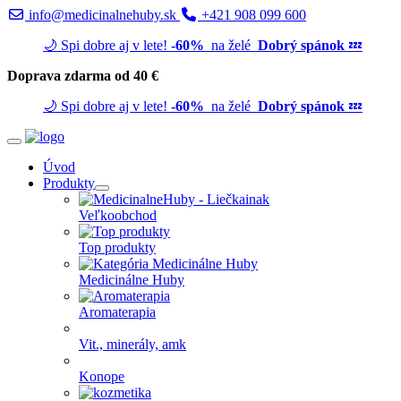
info@medicinalnehuby.sk
+421 908 099 600
🌙 Spi dobre aj v lete!
-60%
na želé
Dobrý spánok
💤
Doprava zdarma od 40 €
🌙 Spi dobre aj v lete!
-60%
na želé
Dobrý spánok
💤
Úvod
Produkty
Veľkoobchod
Top produkty
Medicinálne Huby
Aromaterapia
Vit., minerály, amk
Konope