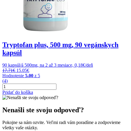
Tryptofan plus, 500 mg, 90 vegánskych
kapsúl
90 kapsúl/á 500mg, na 2 až 3 mesiace, 0,18€/deň
Original
Current
17.71
€
15.05
€
price
price
Hodnotenie
5.00
z 5
was:
is:
(4)
množstvo
17.71€.
15.05€.
Tryptofan
Pridať do košíka
plus,
500
mg,
Nenašli ste svoju odpoveď?
90
vegánskych
Pokojne sa nám ozvite. Veľmi radi vám poradíme a zodpovieme
kapsúl
všetky vaše otázky.