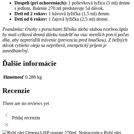
Dospelí (pri ochoreniach):
1 polievková lyžica (5 ml) denne
s jedlom. Balenie 270 ml predstavuje 54 dávok.
Deti od 2 rokov:
1 kávová lyžička (1,5 ml) denne.
Deti od 6 rokov:
1 čajová lyžička (2,5 ml) denne.
Poznámka: Osoby s poruchami žlčníka alebo slabou tvorbou lipáz
by mali celkovú dennú dávku rozdeliť na viac menších porcií počas
dňa, aby nepreťažili trávenie (prevencia pred hnačkou). Z bežných
dávok rybieho oleja sa nepriberá, energetický príjem je
zanedbateľný.
Ďalšie informácie
Hmotnosť
0.286 kg
Recenzie
There are no reviews yet
Pridaj recenziu
Rybí olej