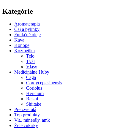
Kategórie
Aromaterapia
Čaj a bylinky
Funkčné oleje
Káva
Konope
Kozmetika
Telo
Tvár
Vlasy
Medicinálne Huby
Čaga
Cordyceps sinensis
Coriolus
Hericium
Reishi
Shiitake
Pre zvieratá
Top produkty
Vit., minerály, amk
Želé cukríky