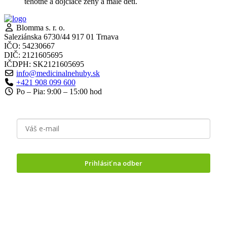
tehotné a dojčiace ženy a malé deti.
Blomma s. r. o.
Saleziánska 6730/44 917 01 Trnava
IČO: 54230667
DIČ: 2121605695
IČDPH: SK2121605695
info@medicinalnehuby.sk
+421 908 099 600
Po – Pia: 9:00 – 15:00 hod
Prihlásiť na odber
Odoslaním formuláru vyjadrujete
súhlas so spracovaním
osobných údajov.