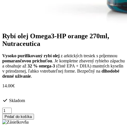
Rybí olej Omega3-HP orange 270ml,
Nutraceutica
Vysoko purifikovaný rybí olej
z arktických tresiek s príjemnou
pomarančovou príchuťou
. Je kompletne zbavený rybieho zápachu
a obsahuje až
32 % omega-3
(čisté EPA + DHA) mastných kyselín
v prirodzenej, ľahko vstrebateľnej forme. Bezpečný na
dlhodobé
denné užívanie
.
14.00
€
Skladom
množstvo
Rybí
Pridať do košíka
olej
Omega3-