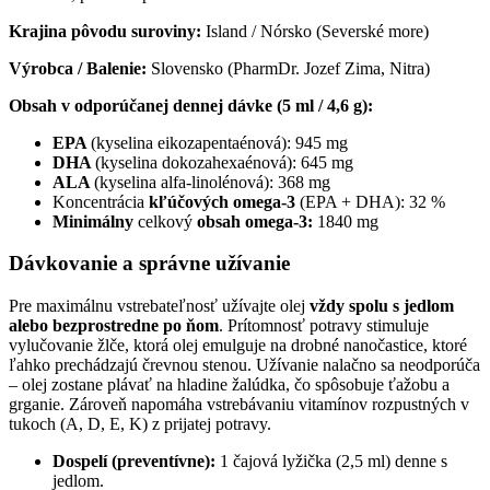
Krajina pôvodu suroviny:
Island / Nórsko (Severské more)
Výrobca / Balenie:
Slovensko (PharmDr. Jozef Zima, Nitra)
Obsah v odporúčanej dennej dávke (5 ml / 4,6 g):
EPA
(kyselina eikozapentaénová): 945 mg
DHA
(kyselina dokozahexaénová): 645 mg
ALA
(kyselina alfa-linolénová): 368 mg
Koncentrácia
kľúčových omega-3
(EPA + DHA): 32 %
Minimálny
celkový
obsah omega-3:
1840 mg
Dávkovanie a správne užívanie
Pre maximálnu vstrebateľnosť užívajte olej
vždy spolu s jedlom
alebo bezprostredne po ňom
. Prítomnosť potravy stimuluje
vylučovanie žlče, ktorá olej emulguje na drobné nanočastice, ktoré
ľahko prechádzajú črevnou stenou. Užívanie nalačno sa neodporúča
– olej zostane plávať na hladine žalúdka, čo spôsobuje ťažobu a
grganie. Zároveň napomáha vstrebávaniu vitamínov rozpustných v
tukoch (A, D, E, K) z prijatej potravy.
Dospelí (preventívne):
1 čajová lyžička (2,5 ml) denne s
jedlom.