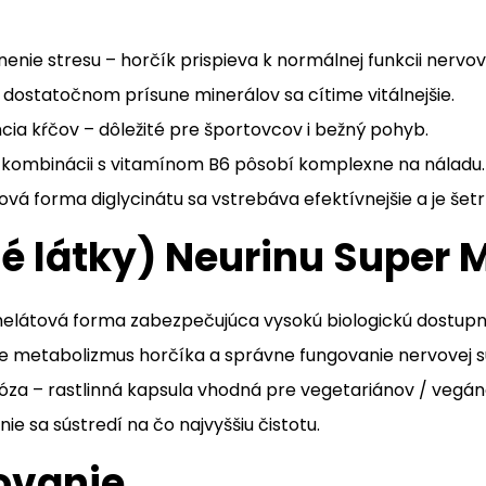
enie stresu – horčík prispieva k normálnej funkcii nervov
 dostatočnom prísune minerálov sa cítime vitálnejšie.
cia kŕčov – dôležité pre športovcov i bežný pohyb.
v kombinácii s vitamínom B6 pôsobí komplexne na náladu.
vá forma diglycinátu sa vstrebáva efektívnejšie a je šetrne
nné látky) Neurinu Super
chelátová forma zabezpečujúca vysokú biologickú dostupn
je metabolizmus horčíka a správne fungovanie nervovej s
óza – rastlinná kapsula vhodná pre vegetariánov / vegán
nie sa sústredí na čo najvyššiu čistotu.
ovanie