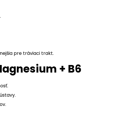
.
jšia pre tráviaci trakt.
 Magnesium + B6
osť.
ústavy.
ov.