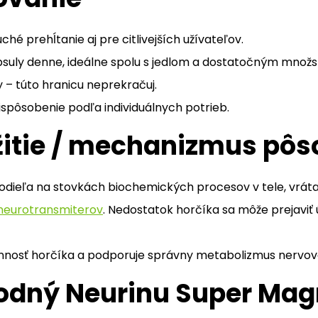
hé prehĺtanie aj pre citlivejších užívateľov.
suly denne, ideálne spolu s jedlom a dostatočným množ
 – túto hranicu neprekračuj.
ispôsobenie podľa individuálnych potrieb.
žitie / mechanizmus pôs
 podieľa na stovkách biochemických procesov v tele, vrát
neurotransmiterov
. Nedostatok horčíka sa môže prejaviť 
innosť horčíka a podporuje správny metabolizmus nervo
vhodný Neurinu Super Ma