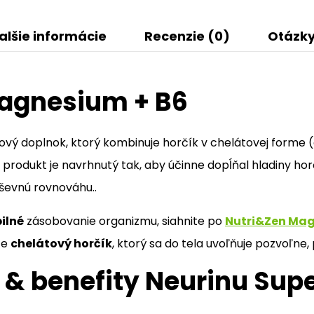
alšie informácie
Recenzie (0)
Otázky
Magnesium + B6
vý doplnok, ktorý kombinuje horčík v chelátovej forme (
produkt je navrhnutý tak, aby účinne dopĺňal hladiny ho
ševnú rovnováhu..
ilné
zásobovanie organizmu, siahnite po
Nutri&Zen Mag
te
chelátový horčík
, ktorý sa do tela uvoľňuje pozvoľne,
y & benefity Neurinu Su