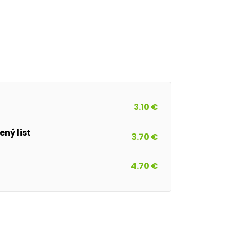
3.10 €
ný list
3.70 €
4.70 €