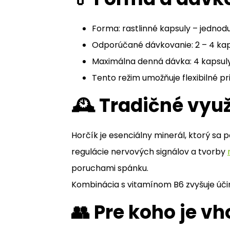
Forma: rastlinné kapsuly – jednoduc
Odporúčané dávkovanie: 2 – 4 kap
Maximálna denná dávka: 4 kapsuly
Tento režim umožňuje flexibilné pr
🕰 Tradičné vyu
Horčík je esenciálny minerál, ktorý sa
regulácie nervových signálov a tvorby
poruchami spánku.
Kombinácia s vitamínom B6 zvyšuje úč
👥 Pre koho je 