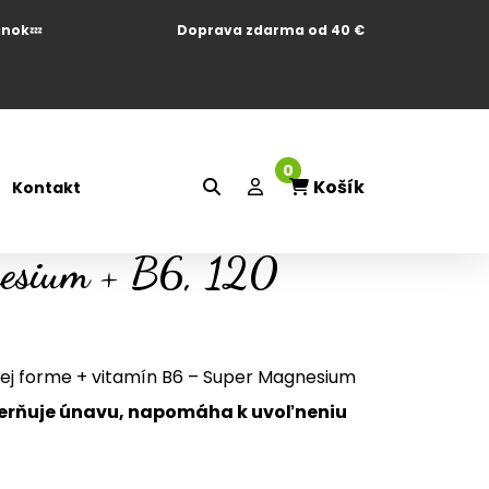
ánok
💤
Doprava zdarma od 40 €
0
Košík
Kontakt
esium + B6, 120
vej forme + vitamín B6 – Super Magnesium
ierňuje únavu, napomáha k uvoľneniu