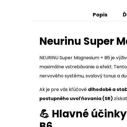
Popis
Ď
Neurinu Super 
NEURINU Super Magnesium + B6 je výživo
maximálne vstrebávanie a efekt. Tento 
nervového systému, svalový tonus a du
Ak je pre vás kľúčové
dlhodobé a stab
postupného uvoľňovania (SR)
získa
💪 Hlavné účink
B6