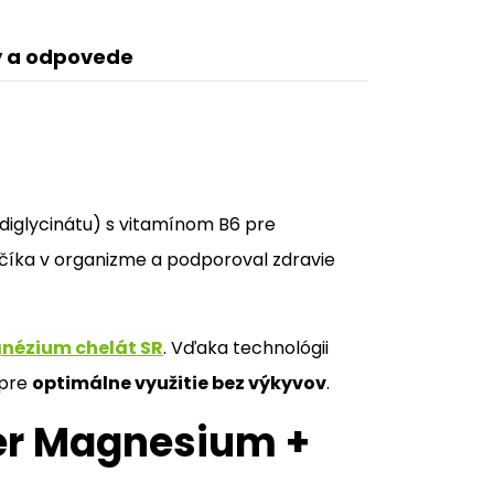
 a odpovede
diglycinátu) s vitamínom B6 pre
rčíka v organizme a podporoval zdravie
nézium chelát SR
. Vďaka technológii
 pre
optimálne využitie bez výkyvov
.
per Magnesium +