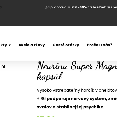
0
🌙 Spi dobre aj v lete!
-60%
na želé
Dobrý sp
kty
Akcie a zľavy
Časté otázky
Prečo u nás?
Neurinu Super Magn
kapsúl
Vysoko vstrebateľný horčík v cheláto
+ B6
podporuje nervový systém, zm
svalov a stabilnejšej psychike.