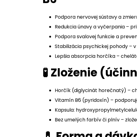
Podpora nervovej sústavy a zmiern
Redukcia únavy a vyčerpania – pri
Podpora svalovej funkcie a preven
Stabilizácia psychickej pohody – 
Lepšia absorpcia horčíka – cheláto
🧪 Zloženie (úči
Horčík (diglycinát horečnatý) – 
Vitamín B6 (pyridoxín) – podporu
Kapsula: hydroxypropylmetylcelul
Bez umelých farbív či plnív – zlože
💊 Forma a dávk