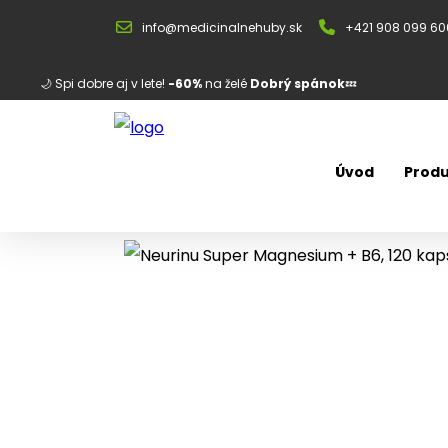
info@medicinalnehuby.sk
+421 908 099 60
🌙 Spi dobre aj v lete!
-60%
na želé
Dobrý spánok
💤
Úvod
Produ