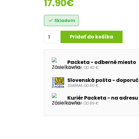
17.90
€
Skladom
množstvo
Pridať do košíka
Neurinu
Super
Packeta - odberné miesto
Magnesium
ZDARMA OD 40 €
+
Slovenská pošta - doporuče
B6,
ZDARMA OD 60 €
120
Kuriér Packeta - na adresu
ZDARMA OD 89 €
kapsúl