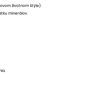
sovom životnom štýle).
atku minerálov.
ia.