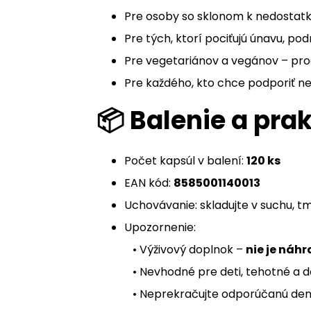
Pre osoby so sklonom k nedostatku
Pre tých, ktorí pociťujú únavu, p
Pre vegetariánov a vegánov – prod
Pre každého, kto chce podporiť ne
📦 Balenie a pra
Počet kapsúl v balení:
120 ks
EAN kód:
8585001140013
Uchovávanie: skladujte v suchu, t
Upozornenie:
• Výživový doplnok –
nie je náhr
• Nevhodné pre deti, tehotné a d
• Neprekračujte odporúčanú den