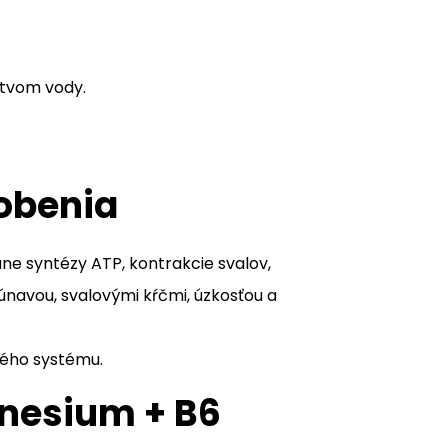
stvom vody.
obenia
ane syntézy ATP, kontrakcie svalov,
únavou, svalovými kŕčmi, úzkosťou a
vého systému.
gnesium + B6