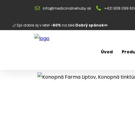
info@medicinalnehuby.sk
+421 908 099 60
🌙 Spi dobre aj v lete!
-60%
na želé
Dobrý spánok
💤
Úvod
Produ