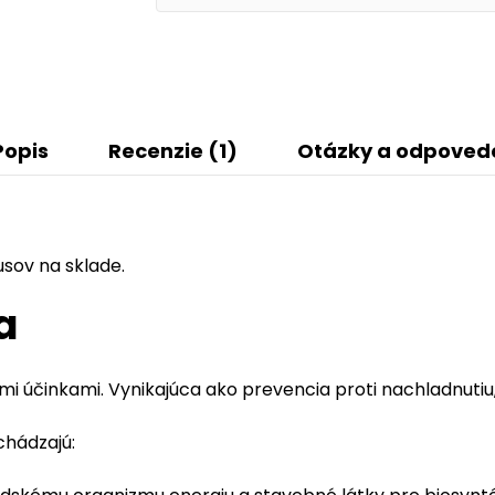
Popis
Recenzie (1)
Otázky a odpoved
sov na sklade.
a
ými účinkami. Vynikajúca ako prevencia proti nachladnutiu
chádzajú: