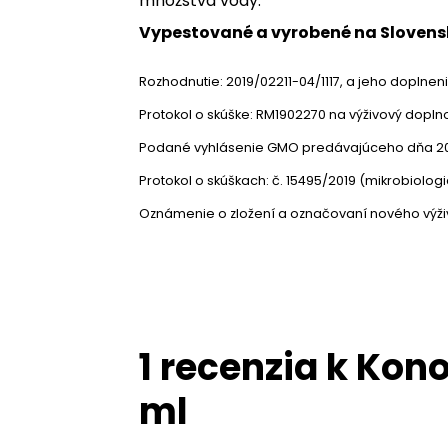
množstva vody.
Vypestované a vyrobené na Slovens
Rozhodnutie: 2019/02211-04/1117, a jeho doplne
Protokol o skúške: RM1902270 na výživový doplno
Podané vyhlásenie GMO predávajúceho dňa 20
Protokol o skúškach: č. 15495/2019 (mikrobiologi
Oznámenie o zložení a označovaní nového výživ
1 recenzia k
Kono
ml