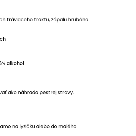
ach tráviaceho traktu, zápalu hrubého
ach
48% alkohol
vať ako náhrada pestrej stravy.
riamo na lyžičku alebo do malého