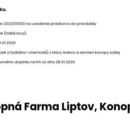
ku.
nie 2020/00120 na uvedenie priestorov do prevádzky
k (ťažké kovy)
.01.2020
cké a fyzikálno-chemické) z listov, kvetov a semien konopy siatej
ového doplnku na trh zo dňa 28.01.2020
pná Farma Liptov, Konop