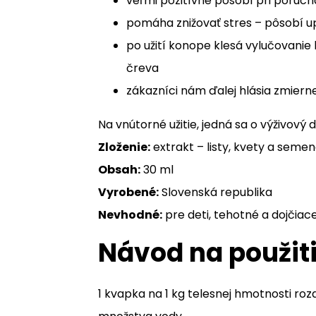
veľmi pozitívne pôsobí pri poruc
pomáha znižovať stres – pôsobí u
po užití konope klesá vylučovanie 
čreva
zákazníci nám ďalej hlásia zmiern
Na vnútorné užitie, jedná sa o výživový 
Zloženie:
extrakt – listy, kvety a seme
Obsah:
30 ml
Vyrobené:
Slovenská republika
Nevhodné:
pre deti, tehotné a dojčiac
Návod na použit
1 kvapka na 1 kg telesnej hmotnosti roz