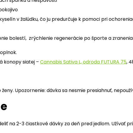
hách spánku a nespavosti
pokojivo
kyselín v žalúdku, čo ju predurčuje k pomoci pri ochoreni
enie bolestí, zrýchlenie regenerácie po športe a zraneni
doplnok.
ná konopy siatej –
Cannabis Sativa L, odroda FUTURA 75
, 
e ženy. Upozornenie: dávka sa nesmie presiahnuť, nepouží
ie
deliť na 2-3 čiastkové dávky za deň pred jedlom. Užívať p