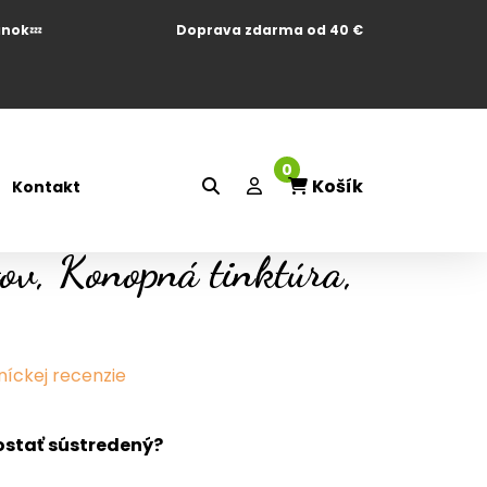
ánok
💤
Doprava zdarma od 40 €
0
Košík
Kontakt
ov, Konopná tinktúra,
íckej recenzie
ostať sústredený?