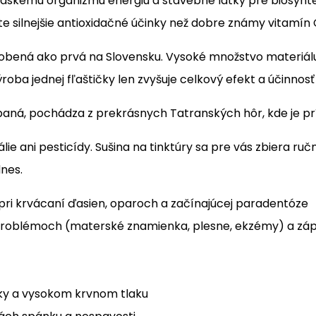
ľudskému organizmu energiu a stavebné látky pre biosynt
te silnejšie antioxidačné účinky než dobre známy vitamín
robená ako prvá na Slovensku. Vysoké množstvo materiálu 
oba jednej fľaštičky len zvyšuje celkový efekt a účinnosť 
rábaná, pochádza z prekrásnych Tatranských hôr, kde je prí
ie ani pesticídy. Sušina na tinktúry sa pre vás zbiera ruč
dnes.
pri krvácaní ďasien, oparoch a začínajúcej paradentóze
 problémoch (materské znamienka, plesne, ekzémy) a zápa
vky a vysokom krvnom tlaku