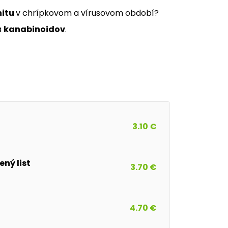
nitu
v chrípkovom a vírusovom období?
a
kanabinoidov
.
3.10 €
ný list
3.70 €
4.70 €