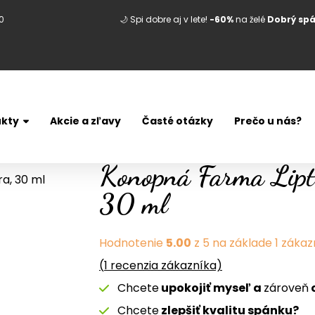
0
🌙 Spi dobre aj v lete!
-60%
na želé
Dobrý sp
kty
Akcie a zľavy
Časté otázky
Prečo u nás?
Konopná Farma Lipt
30 ml
Hodnotenie
5.00
z 5 na základe
1
zákazn
(
1
recenzia zákazníka)
Chcete
upokojiť myseľ a
zároveň
Chcete
zlepšiť kvalitu spánku?