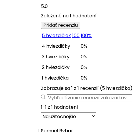
5,0
Založené na 1 hodnotení
Pridať recenziu
5 hviezdičiek
100
100%
4 hviezdičky
0%
3 hviezdičky
0%
2 hviezdičky
0%
1 hviezdička
0%
Zobrazuje sa 1 z 1 recenzií (5 hviezdička)
1-1 z 1 hodnotení
Samuel Rybar