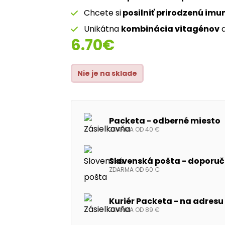
Chcete si
posilniť
prirodzenú imu
Unikátna
kombinácia vitagénov
6.70
€
Nie je na sklade
Packeta - odberné miesto
ZDARMA OD 40 €
Slovenská pošta - doporuče
ZDARMA OD 60 €
Kuriér Packeta - na adresu
ZDARMA OD 89 €