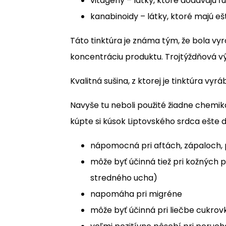
vitagény – látky, ktoré dodávajú 
kanabinoidy – látky, ktoré majú eš
Táto tinktúra je známa tým, že bola vy
koncentráciu produktu. Trojtýždňová výr
Kvalitná sušina, z ktorej je tinktúra vy
Navyše tu neboli použité žiadne chemikál
kúpte si kúsok Liptovského srdca ešte 
nápomocná pri aftách, zápaloch, 
môže byť účinná tiež pri kožných
stredného ucha)
napomáha pri migréne
môže byť účinná pri liečbe cukro