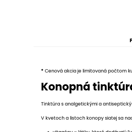
*
Cenová akcia je limitovaná počtom ku
Konopná tinktúr
Tinktúra s analgetickými a antiseptick
V kvetoch a listoch konopy siatej sa na