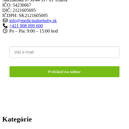
IČO: 54230667
DIČ: 2121605695
IČDPH: SK2121605695
info@medicinalnehuby.sk
+421 908 099 600
Po – Pia: 9:00 – 15:00 hod
Prihlásiť na odber
Odoslaním formuláru vyjadrujete
súhlas so spracovaním
osobných údajov.
Kategórie