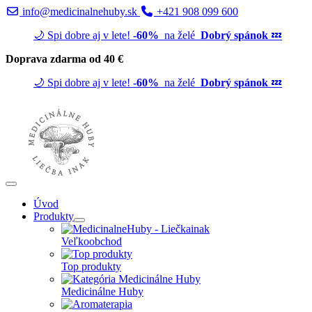
info@medicinalnehuby.sk
+421 908 099 600
🌙 Spi dobre aj v lete!
-60%
na želé
Dobrý spánok
💤
Doprava zdarma od 40 €
🌙 Spi dobre aj v lete!
-60%
na želé
Dobrý spánok
💤
Úvod
Produkty
Veľkoobchod
Top produkty
Medicinálne Huby