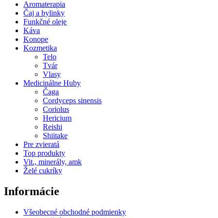
Aromaterapia
Čaj a bylinky
Funkčné oleje
Káva
Konope
Kozmetika
Telo
Tvár
Vlasy
Medicinálne Huby
Čaga
Cordyceps sinensis
Coriolus
Hericium
Reishi
Shiitake
Pre zvieratá
Top produkty
Vit., minerály, amk
Želé cukríky
Informácie
Všeobecné obchodné podmienky