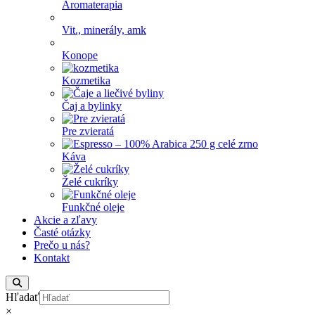
Aromaterapia
Vit., minerály, amk
Konope
Kozmetika
Čaj a bylinky
Pre zvieratá
Káva
Želé cukríky
Funkčné oleje
Akcie a zľavy
Časté otázky
Prečo u nás?
Kontakt
Hľadať
×