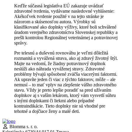
Keďže súčasná legislatíva EÚ zakazuje uvádzať
zdravotné tvrdenia, vydávame nasledovné vyhlásenie:
Akékoľvek tvrdenie použité v na tejto stránke je
názorom a skúsenosťou autora. Výrobky sú
klasifikované ako doplnky výživy, ktoré boli schválené
úradom verejného zdravotníctva Slovenskej republiky a
prešli kontrolou Regionálnej veterinárnej a potravinovej
správy.
Pre telesnú a duševnú rovnováhu je veľmi dôležitá
rozmanitá a vyvážená strava, ako aj zdravý životný štýl.
Majte na vedomí, že žiadny potravinový doplnok
neslúži ako náhrada vyváženej stravy. Zdravotné
problémy bývajú spôsobené zväčša viacerými faktormi.
Ak upravíte jeden či viac z týchto faktorov, môže – ale
nemusí – to mať vplyv na zlepšenie vášho zdravotného
stavu. Vždy je preto lepšie poradiť sa pred užívaním
doplnkov aj s vaším lekárom, ktorý vám vysvetlí súhru
s inými doplnkami či liekmi alebo prípadné
kontraindikácie. Tieto doplnky nie sú vhodné pre
tehotné a dojčiace ženy a malé deti.
Blomma s. r. o.
Saleziánska 6730/44 917 01 Trnava