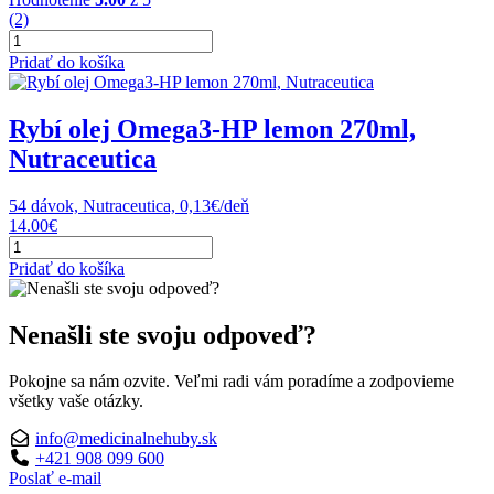
was:
is:
(2)
množstvo
10.24€.
8.70€.
Samahan
Pridať do košíka
bylinný
nápoj,
100g
Rybí olej Omega3-HP lemon 270ml,
(25x4g)
Nutraceutica
54 dávok, Nutraceutica, 0,13€/deň
14.00
€
množstvo
Rybí
Pridať do košíka
olej
Omega3-
HP
Nenašli ste svoju odpoveď?
lemon
270ml,
Pokojne sa nám ozvite. Veľmi radi vám poradíme a zodpovieme
Nutraceutica
všetky vaše otázky.
info@medicinalnehuby.sk
+421 908 099 600
Poslať e-mail