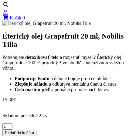
Košík
0
Éterický olej Grapefruit 20 ml, Nobilis
Tilia
Potrebujete
detoxikovať telo
a rozjasniť myseľ? Éterický olej
Grapefruit je 100 % prírodný životabudič s intenzívnou sviežou
vôňou.
Podporuje lymfu
a účinne bojuje proti celulitíde.
Zlepšuje náladu
a odbúrava mentálnu únavu či stres.
Čistí mastnú pleť
a pomáha pri bolestiach hlavy.
15.30
€
Skladom posledné 2 ks
množstvo
Éterický
Pridať do košíka