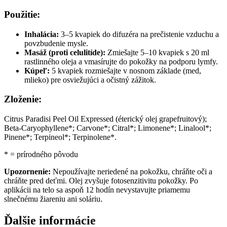
Použitie:
Inhalácia:
3–5 kvapiek do difuzéra na prečistenie vzduchu a
povzbudenie mysle.
Masáž (proti celulitíde):
Zmiešajte 5–10 kvapiek s 20 ml
rastlinného oleja a vmasírujte do pokožky na podporu lymfy.
Kúpeľ:
5 kvapiek rozmiešajte v nosnom základe (med,
mlieko) pre osviežujúci a očistný zážitok.
Zloženie:
Citrus Paradisi Peel Oil Expressed (éterický olej grapefruitový);
Beta-Caryophyllene*; Carvone*; Citral*; Limonene*; Linalool*;
Pinene*; Terpineol*; Terpinolene*.
* = prírodného pôvodu
Upozornenie:
Nepoužívajte neriedené na pokožku, chráňte oči a
chráňte pred deťmi. Olej zvyšuje fotosenzitivitu pokožky. Po
aplikácii na telo sa aspoň 12 hodín nevystavujte priamemu
slnečnému žiareniu ani soláriu.
Ďalšie informácie