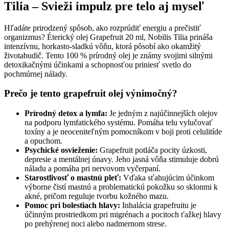
Tilia – Svieži impulz pre telo aj myseľ
Hľadáte prirodzený spôsob, ako rozprúdiť energiu a prečistiť
organizmus? Éterický olej Grapefruit 20 ml, Nobilis Tilia prináša
intenzívnu, horkasto-sladkú vôňu, ktorá pôsobí ako okamžitý
životabudič. Tento 100 % prírodný olej je známy svojimi silnými
detoxikačnými účinkami a schopnosťou priniesť svetlo do
pochmúrnej nálady.
Prečo je tento grapefruit olej výnimočný?
Prírodný detox a lymfa:
Je jedným z najúčinnejších olejov
na podporu lymfatického systému. Pomáha telu vylučovať
toxíny a je neoceniteľným pomocníkom v boji proti celulitíde
a opuchom.
Psychické osvieženie:
Grapefruit potláča pocity úzkosti,
depresie a mentálnej únavy. Jeho jasná vôňa stimuluje dobrú
náladu a pomáha pri nervovom vyčerpaní.
Starostlivosť o mastnú pleť:
Vďaka sťahujúcim účinkom
výborne čistí mastnú a problematickú pokožku so sklonmi k
akné, pričom reguluje tvorbu kožného mazu.
Pomoc pri bolestiach hlavy:
Inhalácia grapefruitu je
účinným prostriedkom pri migrénach a pocitoch ťažkej hlavy
po prehýrenej noci alebo nadmernom strese.