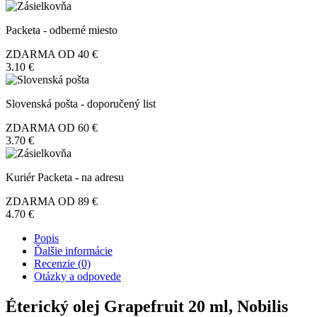
olej
Grapefruit
20
Packeta - odberné miesto
ml,
Nobilis
ZDARMA OD 40 €
Tilia
3.10 €
Slovenská pošta - doporučený list
ZDARMA OD 60 €
3.70 €
Kuriér Packeta - na adresu
ZDARMA OD 89 €
4.70 €
Popis
Ďalšie informácie
Recenzie (0)
Otázky a odpovede
Éterický olej Grapefruit 20 ml, Nobilis