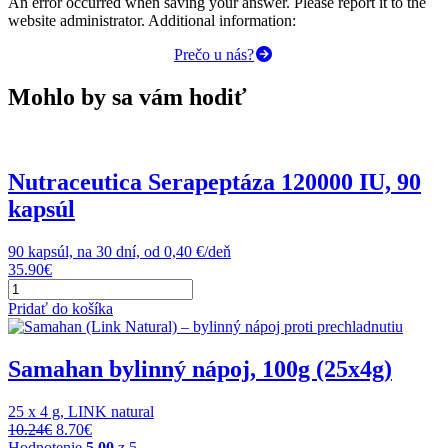
An error occurred when saving your answer. Please report it to the
website administrator. Additional information:
Prečo u nás?
Mohlo by sa vám hodiť
Nutraceutica Serapeptáza 120000 IU, 90
kapsúl
90 kapsúl, na 30 dní, od 0,40 €/deň
35.90
€
množstvo
Nutraceutica
Pridať do košíka
Serapeptáza
120000
IU,
Samahan bylinný nápoj, 100g (25x4g)
90
kapsúl
25 x 4 g, LINK natural
Original
Current
10.24
€
8.70
€
price
price
Hodnotenie
5.00
z 5