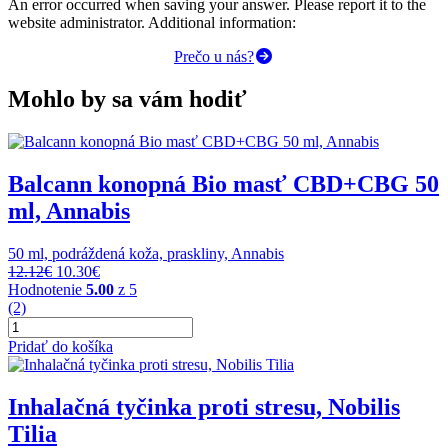
An error occurred when saving your answer. Please report it to the
website administrator. Additional information:
Prečo u nás?
Mohlo by sa vám hodiť
Balcann konopná Bio masť CBD+CBG 50
ml, Annabis
50 ml, podráždená koža, praskliny, Annabis
Original
Current
12.12
€
10.30
€
price
price
Hodnotenie
5.00
z 5
was:
is:
(2)
množstvo
12.12€.
10.30€.
Balcann
Pridať do košíka
konopná
Bio
masť
Inhalačná tyčinka proti stresu, Nobilis
CBD+CBG
Tilia
50