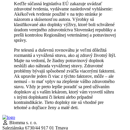
Keďže súčasná legislatíva EÚ zakazuje uvádzať
zdravotné tvrdenia, vydávame nasledovné vyhlásenie:
Akékoľvek tvrdenie použité v na tejto stránke je
názorom a skúsenosťou autora. Výrobky sú
klasifikované ako doplnky výživy, ktoré boli schválené
úradom verejného zdravotníctva Slovenskej republiky a
prešli kontrolou Regionálnej veterinárnej a potravinovej
správy.
Pre telesnú a duševnú rovnováhu je veľmi dôležitá
rozmanitá a vyvážená strava, ako aj zdravý životný štýl.
Majte na vedomí, že žiadny potravinový doplnok
neslúži ako náhrada vyváženej stravy. Zdravotné
problémy bývajú spôsobené zväčša viacerými faktormi.
Ak upravíte jeden či viac z týchto faktorov, môže – ale
nemusí – to mať vplyv na zlepšenie vášho zdravotného
stavu. Vždy je preto lepšie poradiť sa pred užívaním
doplnkov aj s vaším lekárom, ktorý vám vysvetlí súhru
s inými doplnkami či liekmi alebo prípadné
kontraindikácie. Tieto doplnky nie sú vhodné pre
tehotné a dojčiace ženy a malé deti.
Blomma s. r. o.
Saleziánska 6730/44 917 01 Trnava