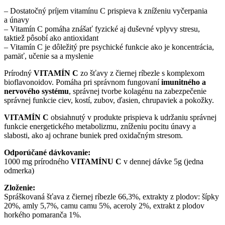
– Dostatočný príjem vitamínu C prispieva k zníženiu vyčerpania
a únavy
– Vitamín C pomáha znášať fyzické aj duševné vplyvy stresu,
taktiež pôsobí ako antioxidant
– Vitamín C je dôležitý pre psychické funkcie ako je koncentrácia,
pamäť, učenie sa a myslenie
Prírodný
VITAMÍN C
zo šťavy z čiernej ríbezle s komplexom
bioflavonoidov. Pomáha pri správnom fungovaní
imunitného a
nervového systému
, správnej tvorbe kolagénu na zabezpečenie
správnej funkcie ciev, kostí, zubov, ďasien, chrupaviek a pokožky.
VITAMÍN C
obsiahnutý v produkte prispieva k udržaniu správnej
funkcie energetického metabolizmu, zníženiu pocitu únavy a
slabosti, ako aj ochrane buniek pred oxidačným stresom.
Odporúčané dávkovanie:
1000 mg prírodného
VITAMÍNU C
v dennej dávke 5g (jedna
odmerka)
Zloženie:
Spráškovaná šťava z čiernej ríbezle 66,3%, extrakty z plodov: šípky
20%, amly 5,7%, camu camu 5%, aceroly 2%, extrakt z plodov
horkého pomaranča 1%.