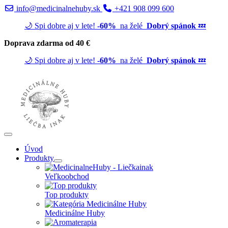
info@medicinalnehuby.sk
+421 908 099 600
🌙 Spi dobre aj v lete!
-60%
na želé
Dobrý spánok
💤
Doprava zdarma od 40 €
🌙 Spi dobre aj v lete!
-60%
na želé
Dobrý spánok
💤
Úvod
Produkty
Veľkoobchod
Top produkty
Medicinálne Huby