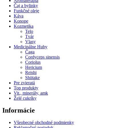
Aromaterapia
Čaj a bylinky
Funkčné oleje
Káva
Konope
Kozmetika
Telo
Tvár
Vlasy
Medicinálne Huby
Čaga
Cordyceps sinensis
Coriolus
Hericium
Reishi
Shiitake
Pre zvieratá
Top produkty
Vit., minerály, amk
Želé cukríky
Informácie
Všeobecné obchodné podmienky
Reklamačný poriadok