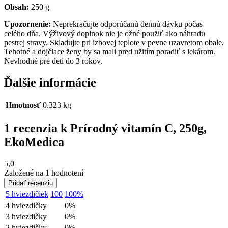
Obsah:
250 g
Upozornenie:
Neprekračujte odporúčanú dennú dávku počas
celého dňa. Výživový doplnok nie je ožné použiť ako náhradu
pestrej stravy. Skladujte pri izbovej teplote v pevne uzavretom obale.
Tehotné a dojčiace ženy by sa mali pred užitím poradiť s lekárom.
Nevhodné pre deti do 3 rokov.
Ďalšie informácie
Hmotnosť
0.323 kg
1 recenzia k
Prírodný vitamín C, 250g,
EkoMedica
5,0
Založené na 1 hodnotení
Pridať recenziu
5 hviezdičiek
100
100%
4 hviezdičky
0%
3 hviezdičky
0%
2 hviezdičky
0%