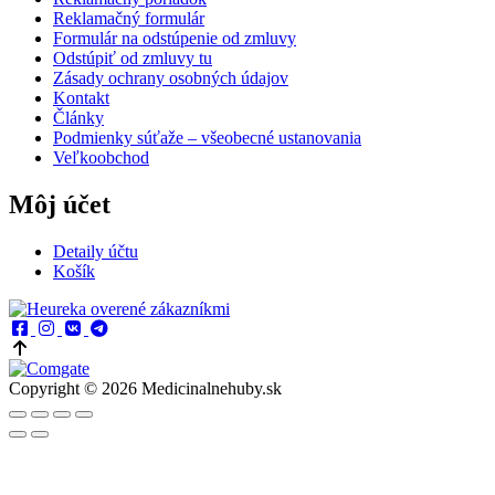
Reklamačný formulár
Formulár na odstúpenie od zmluvy
Odstúpiť od zmluvy tu
Zásady ochrany osobných údajov
Kontakt
Články
Podmienky súťaže – všeobecné ustanovania
Veľkoobchod
Môj účet
Detaily účtu
Košík
Copyright © 2026 Medicinalnehuby.sk