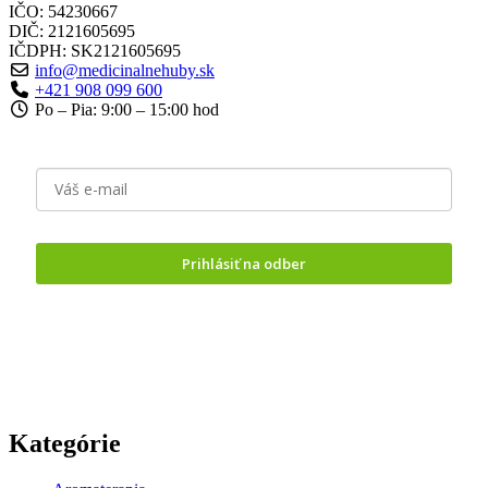
IČO: 54230667
DIČ: 2121605695
IČDPH: SK2121605695
info@medicinalnehuby.sk
+421 908 099 600
Po – Pia: 9:00 – 15:00 hod
Prihlásiť na odber
Odoslaním formuláru vyjadrujete
súhlas so spracovaním
osobných údajov.
Kategórie