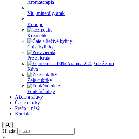
Aromaterapia
Vit., minerály, amk
Konope
Kozmetika
Čaj a bylinky
Pre zvieratá
Káva
Želé cukríky
Funkčné oleje
Akcie a zľavy
Časté otázky
Prečo u nás?
Kontakt
Hľadať
×