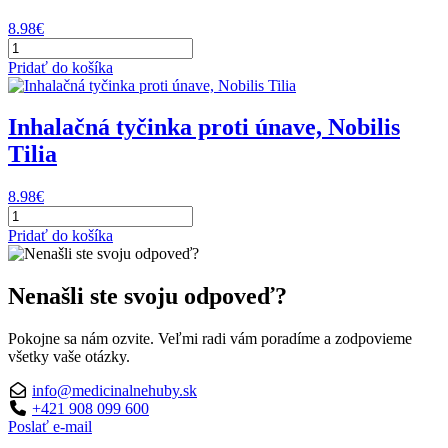
ml,
Annabis
8.98
€
množstvo
Inhalačná
Pridať do košíka
tyčinka
proti
stresu,
Inhalačná tyčinka proti únave, Nobilis
Nobilis
Tilia
Tilia
8.98
€
množstvo
Inhalačná
Pridať do košíka
tyčinka
proti
únave,
Nenašli ste svoju odpoveď?
Nobilis
Tilia
Pokojne sa nám ozvite. Veľmi radi vám poradíme a zodpovieme
všetky vaše otázky.
info@medicinalnehuby.sk
+421 908 099 600
Poslať e-mail