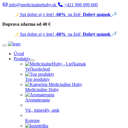
info@medicinalnehuby.sk
+421 908 099 600
Spi dobre aj v lete!
-60%
na želé
Dobrý spánok
Doprava zdarma od 40 €
Spi dobre aj v lete!
-60%
na želé
Dobrý spánok
Úvod
Produkty
Veľkoobchod
Top produkty
Medicinálne Huby
Aromaterapia
Vit., minerály, amk
Konope