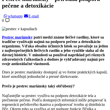
pečene a detoxikácie
whatsapp
E-mail
0
Pestrec mariánsky
patrí medzi známe liečivé rastliny, ktoré sa
tradične využívajú najmä na podporu pečene a detoxikáciu
organizmu. Vďaka obsahu účinných látok sa považuje za jednu
z najbezpečnejších liečivých rastlín a jeho využitie siaha až do
dávnej histórie. V minulosti sa používal napríklad pri rôznych
zdravotných ťažkostiach a dodnes je vyhľadávaný najmä pre
svoje antioxidačné vlastnosti.
Dnes je pestrec mariánsky dostupný aj vo forme praktických kapsúl,
ktoré umožňujú jednoduché a presné dávkovanie.
Prečo je pestrec mariánsky taký obľúbený?
Najčastejšie sa pestrec využíva na podporu detoxikácie tela a
prečistenie pečene. Podľa dostupných informácií môže prispievať k
regenerácii pečeňového tkaniva a podporovať tvorbu aj distribúciu
žlče. Okrem toho sa využíva aj pri podpore funkcie žlčníka a