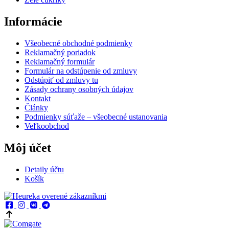
Informácie
Všeobecné obchodné podmienky
Reklamačný poriadok
Reklamačný formulár
Formulár na odstúpenie od zmluvy
Odstúpiť od zmluvy tu
Zásady ochrany osobných údajov
Kontakt
Články
Podmienky súťaže – všeobecné ustanovania
Veľkoobchod
Môj účet
Detaily účtu
Košík