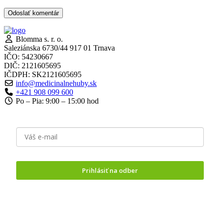
Odoslať komentár
Blomma s. r. o.
Saleziánska 6730/44 917 01 Trnava
IČO: 54230667
DIČ: 2121605695
IČDPH: SK2121605695
info@medicinalnehuby.sk
+421 908 099 600
Po – Pia: 9:00 – 15:00 hod
Prihlásiť na odber
Odoslaním formuláru vyjadrujete
súhlas so spracovaním
osobných údajov.