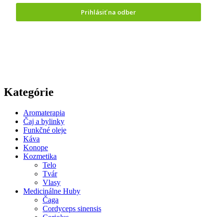
Prihlásiť na odber
Odoslaním formuláru vyjadrujete
súhlas so spracovaním
osobných údajov.
Kategórie
Aromaterapia
Čaj a bylinky
Funkčné oleje
Káva
Konope
Kozmetika
Telo
Tvár
Vlasy
Medicinálne Huby
Čaga
Cordyceps sinensis