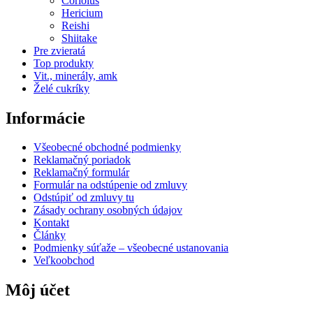
Coriolus
Hericium
Reishi
Shiitake
Pre zvieratá
Top produkty
Vit., minerály, amk
Želé cukríky
Informácie
Všeobecné obchodné podmienky
Reklamačný poriadok
Reklamačný formulár
Formulár na odstúpenie od zmluvy
Odstúpiť od zmluvy tu
Zásady ochrany osobných údajov
Kontakt
Články
Podmienky súťaže – všeobecné ustanovania
Veľkoobchod
Môj účet