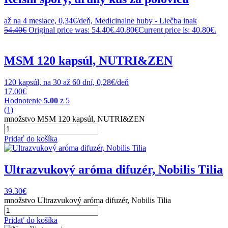
až na 4 mesiace, 0,34€/deň, Medicinalne huby - Liečba inak
54.40
€
Original price was: 54.40€.
40.80
€
Current price is: 40.80€.
MSM 120 kapsúl, NUTRI&ZEN
120 kapsúl, na 30 až 60 dní, 0,28€/deň
17.00
€
Hodnotenie
5.00
z 5
(1)
množstvo MSM 120 kapsúl, NUTRI&ZEN
Pridať do košíka
Ultrazvukový aróma difuzér, Nobilis Tilia
39.30
€
množstvo Ultrazvukový aróma difuzér, Nobilis Tilia
Pridať do košíka