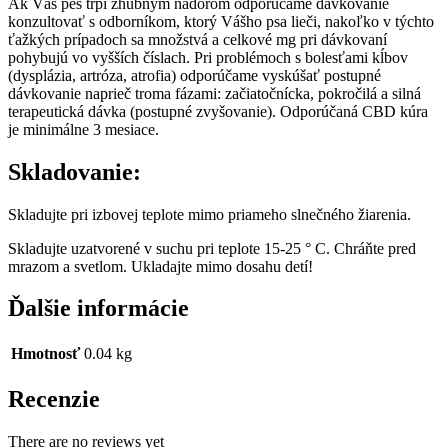
Ak Váš pes trpí zhubným nádorom odporúčame dávkovanie
konzultovať s odborníkom, ktorý Vášho psa lieči, nakoľko v týchto
ťažkých prípadoch sa množstvá a celkové mg pri dávkovaní
pohybujú vo vyšších číslach. Pri problémoch s bolesťami kĺbov
(dysplázia, artróza, atrofia) odporúčame vyskúšať postupné
dávkovanie naprieč troma fázami: začiatočnícka, pokročilá a silná
terapeutická dávka (postupné zvyšovanie). Odporúčaná CBD kúra
je minimálne 3 mesiace.
Skladovanie:
Skladujte pri izbovej teplote mimo priameho slnečného žiarenia.
Skladujte uzatvorené v suchu pri teplote 15-25 ° C. Chráňte pred
mrazom a svetlom. Ukladajte mimo dosahu detí!
Ďalšie informácie
Hmotnosť
0.04 kg
Recenzie
There are no reviews yet