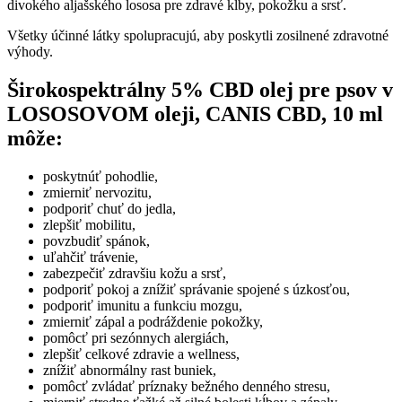
divokého aljašského lososa pre zdravé kĺby, pokožku a srsť.
Všetky účinné látky spolupracujú, aby poskytli zosilnené zdravotné
výhody.
Širokospektrálny 5% CBD olej pre psov v
LOSOSOVOM oleji, CANIS CBD, 10 ml
môže:
poskytnúť pohodlie,
zmierniť nervozitu,
podporiť chuť do jedla,
zlepšiť mobilitu,
povzbudiť spánok,
uľahčiť trávenie,
zabezpečiť zdravšiu kožu a srsť,
podporiť pokoj a znížiť správanie spojené s úzkosťou,
podporiť imunitu a funkciu mozgu,
zmierniť zápal a podráždenie pokožky,
pomôcť pri sezónnych alergiách,
zlepšiť celkové zdravie a wellness,
znížiť abnormálny rast buniek,
pomôcť zvládať príznaky bežného denného stresu,