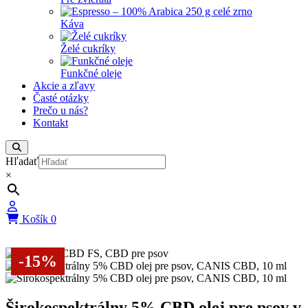
Káva
Želé cukríky
Funkčné oleje
Akcie a zľavy
Časté otázky
Prečo u nás?
Kontakt
Hľadať
×
Košík
0
-15%
Širokospektrálny 5% CBD olej pre psov v