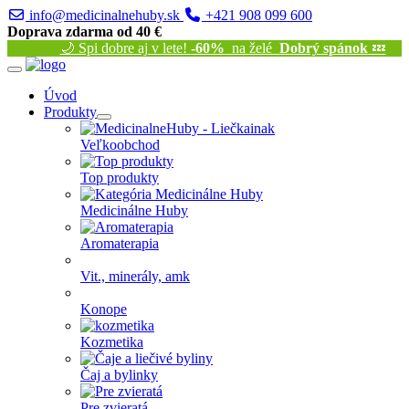
info@medicinalnehuby.sk
+421 908 099 600
Doprava zdarma od 40 €
🌙 Spi dobre aj v lete!
-60%
na želé
Dobrý spánok
💤
Úvod
Produkty
Veľkoobchod
Top produkty
Medicinálne Huby
Aromaterapia
Vit., minerály, amk
Konope
Kozmetika
Čaj a bylinky
Pre zvieratá