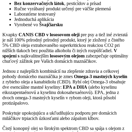
Bez konzervačných látok
, pesticídov a prísad
Ručne vyrábaný produkt určený pre väčšie plemená
Laboratórne testovaný
Jednoduchá aplikácia
Vyrobené vo
Švajčiarsku
Kvapky
CANIS CBD v lososovom oleji
pre psy a tiež iné zvieratá
je náš 100% prírodný prírodný produkt, ktorý je zložený z čistého
5% CBD oleja extrahovaného superkritickou reakciou CO2 pri
nižších tlakoch bez použitia alkoholu či iných rozpúšťadiel.
V
spojení s
najkvalitnejším
lososovým olejom
zabezpečuje optimálny
chuťový zážitok pre Vašich domácich maznáčikov.
Jednou z najlepších kombinácií na zlepšenie zdravia a celkovej
pohody domáceho maznáčika je zmes
Omega-3 mastných kyselín
z rybieho oleja a kanabidiolu (CBD). Rybí olej Omega-3 obsahuje
dve esenciálne mastné kyseliny:
EPA a DHA
(alebo kyselinu
eikozapentaénovú a kyselinu dokosahexaénovú). EPA, jedna z
dvoch omega-3 mastných kyselín v rybom oleji, ktorá pôsobí
protizápalovo.
Poskytuje upokojujúcu a ukľudňujúcu podporu pre domácich
miláčikov trpiacich úzkosťami alebo zápalom kĺbov.
Čistý konopný olej so širokým spektrom CBD sa spája s olejom z