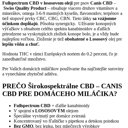
Fullspectrum CBD v lososovom oleji
pre psov
Canis CBD
–
Swiss Quality Product
– obsahuje viacero druhov vitamínov a
minerálov, omega 3-6-9 mastných kyselín, flavonoidov, terpénov a
tiež stopové prvky CBC, CBG, CBN. Tieto látky
sa vzájomne
účinkom dopĺňajú
. Pôsobia synergicky. Užívanie konopných
výťažkov s obsahom celého spektra kanabinoidov a ďalších
prirodzene sa vyskytujúcich zložiek konope bolo, je a vždy bude
najlepšou voľbou. Zloženie je tiež
obohatené o Lososový
olej pre
lepšiu vôňu a chuť
.
Hodnota THC v rámci Európskych noriem do 0.2 percent, čo je
zanedbateľné množstvo.
Pre Vašich domácich miláčikov používame iba najčistejšie suroviny
a vynecháme zbytočné aditíva.
PREČO Širokospektrálne CBD – CANIS
CBD PRE DOMÁCEHO MILÁČIKA?
Fullspectrum CBD
+ ďalšie kanabinoidy
V spojení
s
LOSOSOVÝM
olejom
Špeciálne vyvinutý pre domáce zvieratá
Koncentrovaný vo fľaštičke s pipetkou a detskou poistkou
Bez
GMO
, bez lepku, bez mliečnych výrobkov