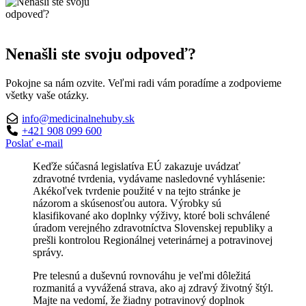
Nenašli ste svoju odpoveď?
Pokojne sa nám ozvite. Veľmi radi vám poradíme a zodpovieme
všetky vaše otázky.
info@medicinalnehuby.sk
+421 908 099 600
Poslať e-mail
Keďže súčasná legislatíva EÚ zakazuje uvádzať
zdravotné tvrdenia, vydávame nasledovné vyhlásenie:
Akékoľvek tvrdenie použité v na tejto stránke je
názorom a skúsenosťou autora. Výrobky sú
klasifikované ako doplnky výživy, ktoré boli schválené
úradom verejného zdravotníctva Slovenskej republiky a
prešli kontrolou Regionálnej veterinárnej a potravinovej
správy.
Pre telesnú a duševnú rovnováhu je veľmi dôležitá
rozmanitá a vyvážená strava, ako aj zdravý životný štýl.
Majte na vedomí, že žiadny potravinový doplnok