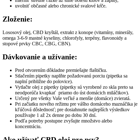
mierniť stredne ťažké až silné bolesti kĺbov a zápaly,
uvolniť občasné alebo chronické svalové kŕče.
Zloženie:
Lososový olej, CBD kryštál, extrakt z konope (vitamíny, minerály,
omega 3-6-9 mastné kyseliny, chlorofyly, terpény, flavonoidy a
stopové prvky CBC, CBG, CBN).
Dávkovanie a užívanie:
Pred otvorením dôkladne premiešajte flaštičku.
Stlačením pipetky naplňte požadovanú porciu (pipetka sa
naplní približne do polovice).
Vytlačte olej z pipetky (pipetky sú vyrobené zo skla preto sa
neodporúča kvapkať priamo do úst domácich miláčikov).
Určený pre všetky Vaše veľké a menšie (domáce) zvieratá.
Pri začiatku nového režimu pre vášho domáceho maznáčika je
kľúčová dôslednosť; pre dosiahnutie najlepších výsledkov
používajte 1 až 2x denne po dobu 30 dní.
Podľa potreby postupne zvyšujte množstvo alebo
koncentráciu.
Ako užívať CBD olej pre psy?