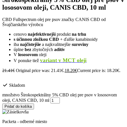
lososovom oleji, CANIS CBD, 10 ml
CBD Fullspectrum olej pre psov značky CANIS CBD od
Švajčiarského výrobcu
cenovo
najefektívnejší
produkt
na trhu
s účinnou zložkou
CBD
+ ďalšie kanabinoidy
iba
najčistejšie
a najkvalitnejšie
suroviny
úplne
bez
zbytočných
aditív
V
lososovom
oleji
variant v MCT oleji
V ponuke tiež
21.41
€
Original price was: 21.41€.
18.20
€
Current price is: 18.20€.
Skladom
množstvo Širokospektrálny 5% CBD olej pre psov v lososovom
oleji, CANIS CBD, 10 ml
Pridať do košíka
Packeta - odberné miesto