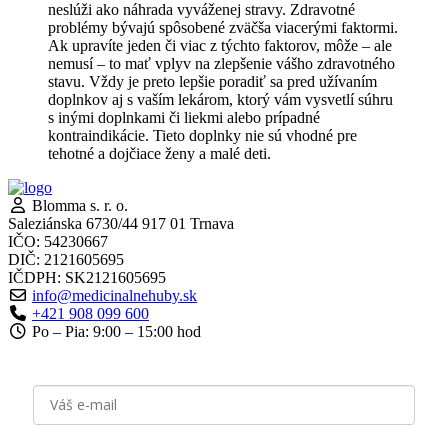
neslúži ako náhrada vyváženej stravy. Zdravotné
problémy bývajú spôsobené zväčša viacerými faktormi.
Ak upravíte jeden či viac z týchto faktorov, môže – ale
nemusí – to mať vplyv na zlepšenie vášho zdravotného
stavu. Vždy je preto lepšie poradiť sa pred užívaním
doplnkov aj s vaším lekárom, ktorý vám vysvetlí súhru
s inými doplnkami či liekmi alebo prípadné
kontraindikácie. Tieto doplnky nie sú vhodné pre
tehotné a dojčiace ženy a malé deti.
Blomma s. r. o.
Saleziánska 6730/44 917 01 Trnava
IČO: 54230667
DIČ: 2121605695
IČDPH: SK2121605695
info@medicinalnehuby.sk
+421 908 099 600
Po – Pia: 9:00 – 15:00 hod