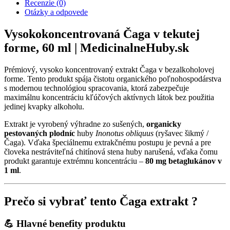
Recenzie (0)
Otázky a odpovede
Vysokokoncentrovaná Čaga v tekutej
forme, 60 ml | MedicinalneHuby.sk
Prémiový, vysoko koncentrovaný extrakt Čaga v bezalkoholovej
forme. Tento produkt spája čistotu organického poľnohospodárstva
s modernou technológiou spracovania, ktorá zabezpečuje
maximálnu koncentráciu kľúčových aktívnych látok bez použitia
jedinej kvapky alkoholu.
Extrakt je vyrobený výhradne zo sušených,
organicky
pestovaných plodníc
huby
Inonotus obliquus
(ryšavec šikmý /
Čaga). Vďaka špeciálnemu extrakčnému postupu je pevná a pre
človeka nestráviteľná chitínová stena huby narušená, vďaka čomu
produkt garantuje extrémnu koncentráciu –
80 mg betaglukánov v
1 ml
.
Prečo si vybrať tento Čaga extrakt ?
💪 Hlavné benefity produktu