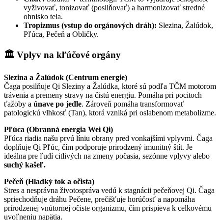
vyživovať, tonizovať (posilňovať) a harmonizovať stredné
ohnisko tela.
Tropizmus (vstup do orgánových dráh):
Slezina, Žalúdok,
Pľúca, Pečeň a Obličky.
🏛️ Vplyv na kľúčové orgány
Slezina a Žalúdok (Centrum energie)
Čaga posilňuje Qi Sleziny a Žalúdka, ktoré sú podľa TČM motorom
trávenia a premeny stravy na čistú energiu. Pomáha pri pocitoch
ťažoby a
únave po jedle
. Zároveň pomáha transformovať
patologickú vlhkosť (Tan), ktorá vzniká pri oslabenom metabolizme.
Pľúca (Obranná energia Wei Qi)
Pľúca riadia našu prvú líniu obrany pred vonkajšími vplyvmi. Čaga
doplňuje Qi Pľúc, čím podporuje prirodzený imunitný štít. Je
ideálna pre ľudí citlivých na zmeny počasia, sezónne vplyvy alebo
suchý kašeľ.
Pečeň (Hladký tok a očista)
Stres a nesprávna životospráva vedú k stagnácii pečeňovej Qi. Čaga
spriechodňuje dráhu Pečene, prečišťuje horúčosť a napomáha
prirodzenej vnútornej očiste organizmu, čím prispieva k celkovému
uvoľneniu napätia.