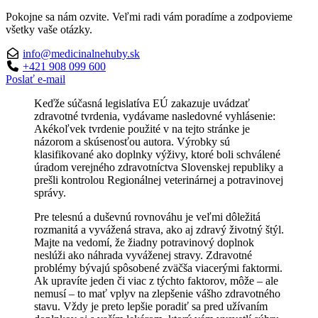
Pokojne sa nám ozvite. Veľmi radi vám poradíme a zodpovieme
všetky vaše otázky.
info@medicinalnehuby.sk
+421 908 099 600
Poslať e-mail
Keďže súčasná legislatíva EÚ zakazuje uvádzať
zdravotné tvrdenia, vydávame nasledovné vyhlásenie:
Akékoľvek tvrdenie použité v na tejto stránke je
názorom a skúsenosťou autora. Výrobky sú
klasifikované ako doplnky výživy, ktoré boli schválené
úradom verejného zdravotníctva Slovenskej republiky a
prešli kontrolou Regionálnej veterinárnej a potravinovej
správy.
Pre telesnú a duševnú rovnováhu je veľmi dôležitá
rozmanitá a vyvážená strava, ako aj zdravý životný štýl.
Majte na vedomí, že žiadny potravinový doplnok
neslúži ako náhrada vyváženej stravy. Zdravotné
problémy bývajú spôsobené zväčša viacerými faktormi.
Ak upravíte jeden či viac z týchto faktorov, môže – ale
nemusí – to mať vplyv na zlepšenie vášho zdravotného
stavu. Vždy je preto lepšie poradiť sa pred užívaním