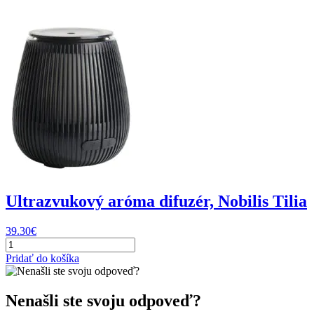
3,5
g,
Organo
Gold
Ultrazvukový aróma difuzér, Nobilis Tilia
39.30
€
množstvo
Ultrazvukový
Pridať do košíka
aróma
difuzér,
Nobilis
Nenašli ste svoju odpoveď?
Tilia