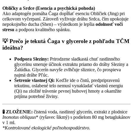
Obličky a Srdce (Esencia a psychická pohoda)
Ako adaptogén pomáha Čaga dopĺňať esenciu Obličiek (Jing) pri
celkovom vyčerpaní. Zároveň vyživuje dráhu Srdca, čím upokojuje
nepokojného ducha (Shen) – výsledkom je lepšia
odolnosť voči
stresu
a podpora kvalitného spánku.
💡 Prečo je tekutá Čaga v glycerole z pohľadu TČM
ideálna?
Podpora Sleziny:
Prirodzene sladkastá chuť rastlinného
glycerínu smeruje účinok extraktu priamo do dráhy Sleziny a
Žalúdka. Glycerín navyše zvlhčuje sliznice, čo prospieva
najmä dráhe Pľúc.
Šetrenie vlastnej Qi:
Keďže ide o čistú, predpripravenú
tekutinu, oslabené telo nemusí vynakladať vlastnú energiu
(Qi) na zložité trávenie pevnej hubovej hmoty a okamžite
prijíma potrebné živiny.
🧪 ZLOŽENIE:
čistená voda, rastlinný glycerín, extrakt z plodnice
Inonotus obliquus
* (ryšavec šikmý) s podielom 80 mg betaglukánov
v 1 ml.
*Kontrolované ekologické poľnohospodárstvo.