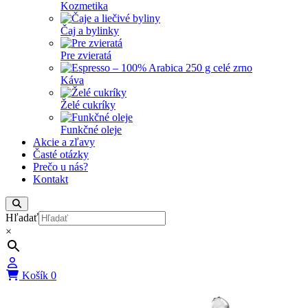
Kozmetika
Čaj a bylinky
Pre zvieratá
Káva
Želé cukríky
Funkčné oleje
Akcie a zľavy
Časté otázky
Prečo u nás?
Kontakt
Hľadať
×
Košík
0