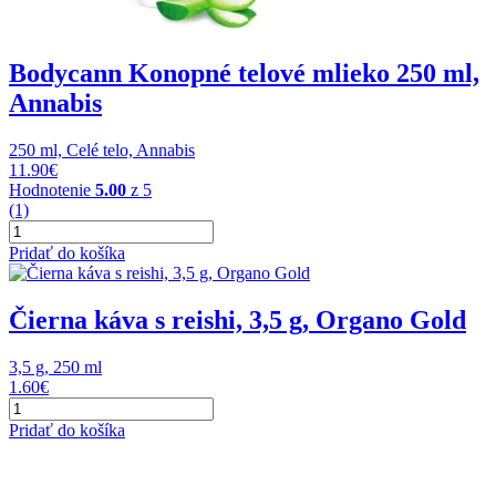
Bodycann Konopné telové mlieko 250 ml,
Annabis
250 ml, Celé telo, Annabis
11.90
€
Hodnotenie
5.00
z 5
(1)
množstvo
Bodycann
Pridať do košíka
Konopné
telové
mlieko
Čierna káva s reishi, 3,5 g, Organo Gold
250
ml,
3,5 g, 250 ml
Annabis
1.60
€
množstvo
Čierna
Pridať do košíka
káva
s
reishi,