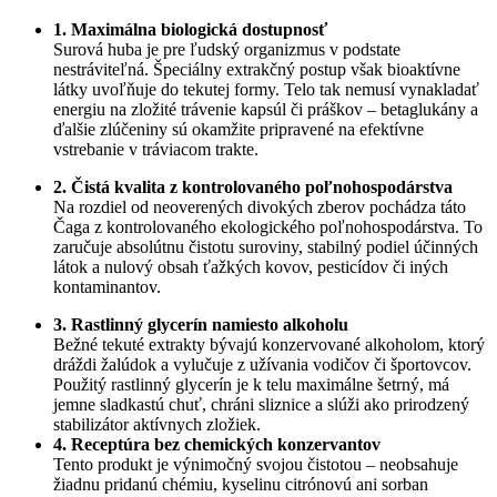
1. Maximálna biologická dostupnosť
Surová huba je pre ľudský organizmus v podstate
nestráviteľná. Špeciálny extrakčný postup však bioaktívne
látky uvoľňuje do tekutej formy. Telo tak nemusí vynakladať
energiu na zložité trávenie kapsúl či práškov – betaglukány a
ďalšie zlúčeniny sú okamžite pripravené na efektívne
vstrebanie v tráviacom trakte.
2. Čistá kvalita z kontrolovaného poľnohospodárstva
Na rozdiel od neoverených divokých zberov pochádza táto
Čaga z kontrolovaného ekologického poľnohospodárstva. To
zaručuje absolútnu čistotu suroviny, stabilný podiel účinných
látok a nulový obsah ťažkých kovov, pesticídov či iných
kontaminantov.
3. Rastlinný glycerín namiesto alkoholu
Bežné tekuté extrakty bývajú konzervované alkoholom, ktorý
dráždi žalúdok a vylučuje z užívania vodičov či športovcov.
Použitý rastlinný glycerín je k telu maximálne šetrný, má
jemne sladkastú chuť, chráni sliznice a slúži ako prirodzený
stabilizátor aktívnych zložiek.
4. Receptúra bez chemických konzervantov
Tento produkt je výnimočný svojou čistotou – neobsahuje
žiadnu pridanú chémiu, kyselinu citrónovú ani sorban