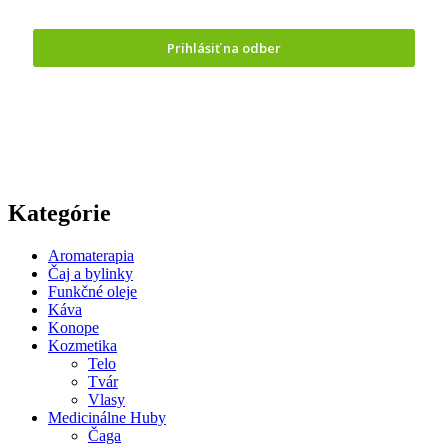
Prihlásiť na odber
Odoslaním formuláru vyjadrujete
súhlas so spracovaním
osobných údajov.
Kategórie
Aromaterapia
Čaj a bylinky
Funkčné oleje
Káva
Konope
Kozmetika
Telo
Tvár
Vlasy
Medicinálne Huby
Čaga