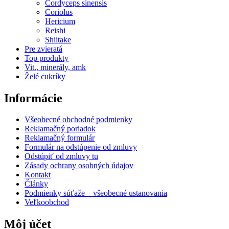
Cordyceps sinensis
Coriolus
Hericium
Reishi
Shiitake
Pre zvieratá
Top produkty
Vit., minerály, amk
Želé cukríky
Informácie
Všeobecné obchodné podmienky
Reklamačný poriadok
Reklamačný formulár
Formulár na odstúpenie od zmluvy
Odstúpiť od zmluvy tu
Zásady ochrany osobných údajov
Kontakt
Články
Podmienky súťaže – všeobecné ustanovania
Veľkoobchod
Môj účet