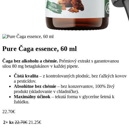
Pure Čaga essence, 60 ml
Čaga bez alkoholu a chémie.
Prémiový extrakt s garantovanou
silou 80 mg betaglukánov v každej pipete.
Čistá kvalita
– z kontrolovaných plodníc, bez ťažkých kovov
a pesticídov.
Absolútne bez chémie
– bez konzervantov, 100% živý
produkt (skladovanie v chladničke).
Maximálny účinok
– tekutá forma v glyceríne šetrná k
žalúdku.
22.70
€
2+ ks
22.70
€
21.25
€