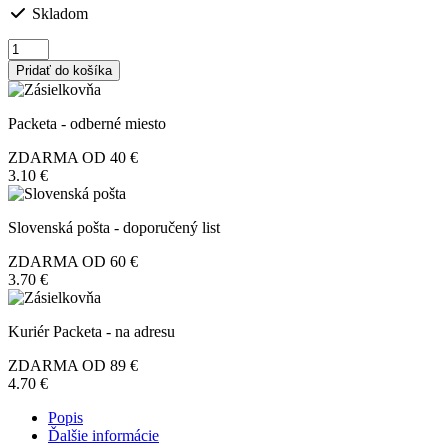
Skladom
množstvo
Pure
Pridať do košíka
Čaga
essence,
60
Packeta - odberné miesto
ml
ZDARMA OD 40 €
3.10 €
Slovenská pošta - doporučený list
ZDARMA OD 60 €
3.70 €
Kuriér Packeta - na adresu
ZDARMA OD 89 €
4.70 €
Popis
Ďalšie informácie