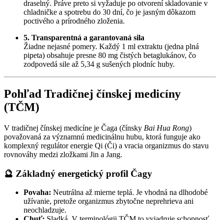
draselný. Práve preto si vyžaduje po otvorení skladovanie v
chladničke a spotrebu do 30 dní, čo je jasným dôkazom
poctivého a prírodného zloženia.
5. Transparentná a garantovaná sila
Žiadne nejasné pomery. Každý 1 ml extraktu (jedna plná
pipeta) obsahuje presne 80 mg čistých betaglukánov, čo
zodpovedá sile až 5,34 g sušených plodníc huby.
Pohľad Tradičnej čínskej medicíny
(TČM)
V tradičnej čínskej medicíne je Čaga (čínsky
Bai Hua Rong
)
považovaná za významnú medicinálnu hubu, ktorá funguje ako
komplexný regulátor energie Qi (Či) a vracia organizmus do stavu
rovnováhy medzi zložkami Jin a Jang.
🔮 Základný energetický profil Čagy
Povaha:
Neutrálna až mierne teplá. Je vhodná na dlhodobé
užívanie, pretože organizmus zbytočne neprehrieva ani
neochladzuje.
Chuť:
Sladká. V terminológii TČM to vyjadruje schopnosť