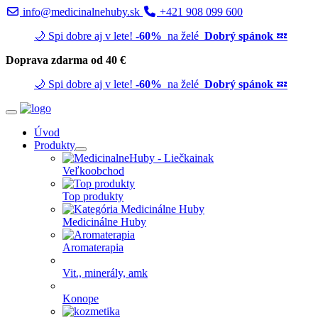
info@medicinalnehuby.sk
+421 908 099 600
🌙 Spi dobre aj v lete!
-60%
na želé
Dobrý spánok
💤
Doprava zdarma od 40 €
🌙 Spi dobre aj v lete!
-60%
na želé
Dobrý spánok
💤
Úvod
Produkty
Veľkoobchod
Top produkty
Medicinálne Huby
Aromaterapia
Vit., minerály, amk
Konope