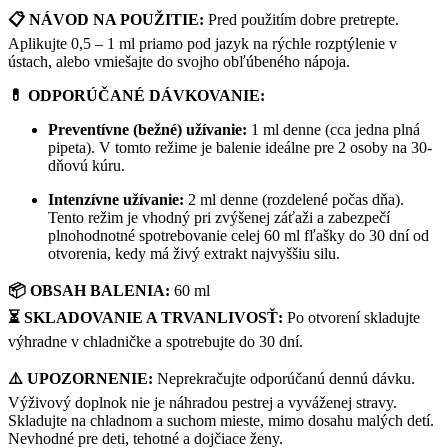
📋 NÁVOD NA POUŽITIE:
Pred použitím dobre pretrepte.
Aplikujte 0,5 – 1 ml priamo pod jazyk na rýchle rozptýlenie v
ústach, alebo vmiešajte do svojho obľúbeného nápoja.
💊 ODPORÚČANÉ DÁVKOVANIE:
Preventívne (bežné) užívanie:
1 ml denne (cca jedna plná
pipeta). V tomto režime je balenie ideálne pre 2 osoby na 30-
dňovú kúru.
Intenzívne užívanie:
2 ml denne (rozdelené počas dňa).
Tento režim je vhodný pri zvýšenej záťaži a zabezpečí
plnohodnotné spotrebovanie celej 60 ml fľašky do 30 dní od
otvorenia, kedy má živý extrakt najvyššiu silu.
📦 OBSAH BALENIA:
60 ml
⏳ SKLADOVANIE A TRVANLIVOSŤ:
Po otvorení skladujte
výhradne v chladničke a spotrebujte do 30 dní.
⚠️ UPOZORNENIE:
Neprekračujte odporúčanú dennú dávku.
Výživový doplnok nie je náhradou pestrej a vyváženej stravy.
Skladujte na chladnom a suchom mieste, mimo dosahu malých detí.
Nevhodné pre deti, tehotné a dojčiace ženy.