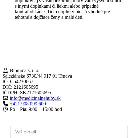
doplnkov aj s vaším lekárom, ktorý vám vysvetlí súhru
s inými doplnkami či liekmi alebo prípadné
kontraindikácie. Tieto doplnky nie sú vhodné pre
tehotné a dojčiace ženy a malé deti.
Blomma s. r. o.
Saleziánska 6730/44 917 01 Trnava
IČO: 54230667
DIČ: 2121605695
IČDPH: SK2121605695
info@medicinalnehuby.sk
+421 908 099 600
Po – Pia: 9:00 – 15:00 hod