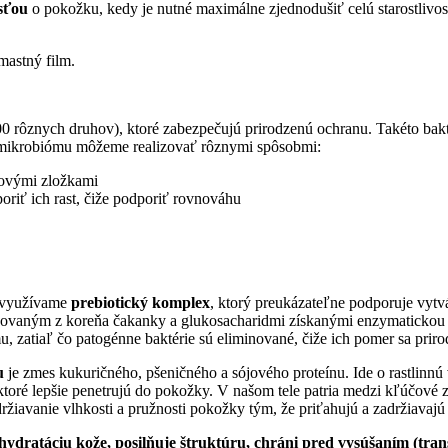
osťou
o pokožku, kedy je nutné maximálne zjednodušiť celú starostlivos
mastný film.
00 rôznych druhov), ktoré zabezpečujú prirodzenú ochranu. Takéto bakté
mikrobiómu môžeme realizovať rôznymi spôsobmi:
lovými zložkami
oriť ich rast, čiže podporiť rovnováhu
 využívame
prebiotický komplex
, ktorý preukázateľne podporuje vytv
hovaným z koreňa čakanky a glukosacharidmi získanými enzymatickou
u, zatiaľ čo patogénne baktérie sú eliminované, čiže ich pomer sa pr
u
je zmes kukuričného, pšeničného a sójového proteínu. Ide o rastlinnú
oré lepšie penetrujú do pokožky. V našom tele patria medzi kľúčové zl
ržiavanie vlhkosti a pružnosti pokožky tým, že priťahujú a zadržiavajú
hydratáciu kože, posilňuje štruktúru, chráni pred vysúšaním (tra