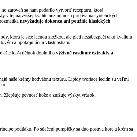
, no zároveň sa nám podarilo vytvoriť receptúru, ktorá
y v tej najvyššej kvalite bez nutnosti pridávania syntetických
 kozmetika
nevyžaduje
dokonca ani
použitie klasických
dy, ktorá je síce lacnou zložkou, ale pleti nezabezpečí takú kvalitnú
palovým a upokojujúcim vlastnostiam.
 ešte lepší účinok doplnili o
výživné rastlinné extrakty a
.
jú naše krémy hodvábnu textúru. Lipidy tvoriace lecitín sú veľmi
žku.
m
. Zlepšuje pevnosť kože a znižuje výskyt vrások.
princípe podtlaku. Po stlačení pumpičky sa dno posúva hore a krém sa