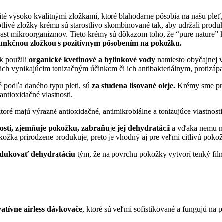
bité vysoko kvalitnými zložkami, ktoré blahodarne pôsobia na našu pleť
tlivé zložky krému sú starostlivo skombinované tak, aby udržali produkt
 rast mikroorganizmov. Tieto krémy sú dôkazom toho, že “pure nature”
funkčnou zložkou s pozitívnym pôsobením na pokožku.
k použili
organické kvetinové a bylinkové vody
namiesto obyčajnej vo
li ich vynikajúcim tonizačným účinkom či ich antibakteriálnym, protizá
 podľa daného typu pleti, sú
za studena lisované oleje.
Krémy sme pre
antioxidačné vlastnosti.
ktoré majú výrazné antioxidačné, antimikrobiálne a tonizujúce vlastnosti
osti, zjemňuje pokožku, zabraňuje jej dehydratácii
a vďaka nemu ma
ožka prirodzene produkuje, preto je vhodný aj pre veľmi citlivú poko
edukovať dehydratáciu
tým,
že na povrchu pokožky vytvorí
tenký fil
vatívne airless dávkovače
, ktoré sú veľmi sofistikované a fungujú na 