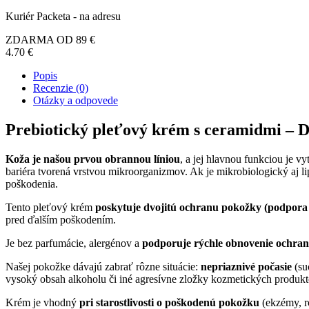
Kuriér Packeta - na adresu
ZDARMA OD 89 €
4.70 €
Popis
Recenzie (0)
Otázky a odpovede
Prebiotický pleťový krém s ceramidmi – D
Koža je našou prvou obrannou líniou
, a jej hlavnou funkciou je 
bariéra tvorená vrstvou mikroorganizmov. Ak je mikrobiologický aj l
poškodenia.
Tento pleťový krém
poskytuje dvojitú ochranu pokožky (podpora 
pred ďalším poškodením.
Je bez parfumácie, alergénov a
podporuje rýchle obnovenie ochran
Našej pokožke dávajú zabrať rôzne situácie:
nepriaznivé počasie
(su
vysoký obsah alkoholu či iné agresívne zložky kozmetických produkt
Krém je vhodný
pri starostlivosti o poškodenú pokožku
(ekzémy, ro