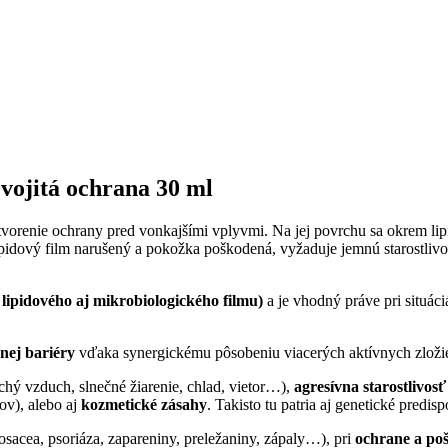
vojitá ochrana 30 ml
vytvorenie ochrany pred vonkajšími vplyvmi. Na jej povrchu sa okrem l
ipidový film narušený a pokožka poškodená, vyžaduje jemnú starostliv
lipidového aj mikrobiologického filmu)
a je vhodný práve pri situác
nej bariéry
vďaka synergickému pôsobeniu viacerých aktívnych zloži
chý vzduch, slnečné žiarenie, chlad, vietor…),
agresívna starostlivosť
ov), alebo aj
kozmetické zásahy
. Takisto tu patria aj genetické predis
sacea, psoriáza, zapareniny, preležaniny, zápaly…), pri
ochrane a po