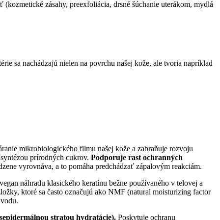
ť (kozmetické zásahy, preexfoliácia, drsné šúchanie uterákom, mydlá
rie sa nachádzajú nielen na povrchu našej kože, ale tvoria napríklad
áranie mikrobiologického filmu našej kože a zabraňuje rozvoju
 syntézou prírodných cukrov.
Podporuje rast ochranných
irodzene vyrovnáva, a to pomáha predchádzať zápalovým reakciám.
 vegan náhradu klasického keratínu bežne používaného v telovej a
ožky, ktoré sa často označujú ako NMF (natural moisturizing factor
 vodu.
nsepidermálnou stratou hydratácie).
Poskytuje ochranu