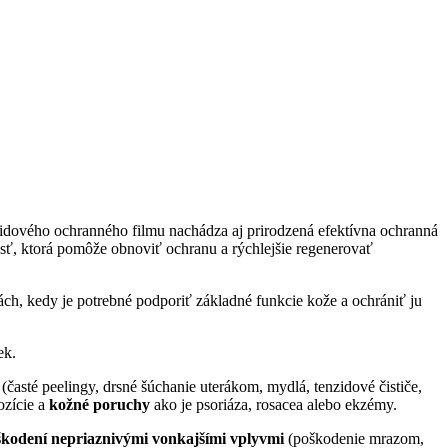
ipidového ochranného filmu nachádza aj prirodzená efektívna ochranná
osť, ktorá pomôže obnoviť ochranu a rýchlejšie regenerovať
iách, kedy je potrebné podporiť základné funkcie kože a ochrániť ju
ek.
(časté peelingy, drsné šúchanie uterákom, mydlá, tenzidové čističe,
pozície a
kožné poruchy
ako je psoriáza, rosacea alebo ekzémy.
škodení nepriaznivými vonkajšími vplyvmi
(poškodenie mrazom,