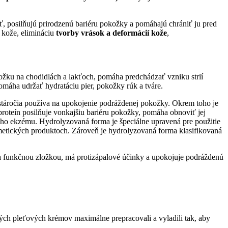
, posilňujú prirodzenú bariéru pokožky a pomáhajú chrániť ju pred
kože, elimináciu
tvorby vrások a deformácií kože
,
ožku na chodidlách a lakťoch, pomáha predchádzať vzniku strií
omáha udržať hydratáciu pier, pokožky rúk a tváre.
táročia používa na upokojenie podráždenej pokožky.
Okrem toho j
e
roteín posilňuje vonkajšiu bariéru pokožky, pomáha obnoviť jej
kého ekzému. Hydrolyzovaná forma je špeciálne upravená pre použitie
metických produktoch. Zároveň je hydrolyzovaná forma klasifikovaná
da funkčnou zložkou, má protizápalové účinky a upokojuje podráždenú
vých pleťových krémov maximálne prepracovali a vyladili tak, aby