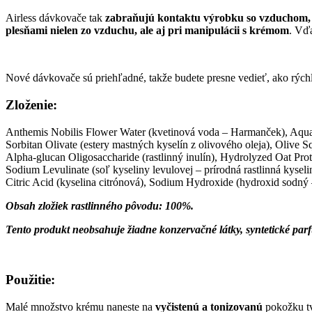
Airless dávkovače tak
zabraňujú kontaktu výrobku so vzduchom, 
plesňami nielen zo vzduchu, ale aj pri manipulácii s krémom
. Vďa
Nové dávkovače sú priehľadné, takže budete presne vedieť, ako rých
Zloženie:
Anthemis Nobilis Flower Water (kvetinová voda – Harmanček), Aqua,
Sorbitan Olivate (estery mastných kyselín z olivového oleja), Olive S
Alpha-glucan Oligosaccharide (rastlinný inulín), Hydrolyzed Oat Pr
Sodium Levulinate (soľ kyseliny levulovej – prírodná rastlinná kysel
Citric Acid (kyselina citrónová), Sodium Hydroxide (hydroxid sodný
Obsah zložiek rastlinného pôvodu: 100%.
Tento produkt neobsahuje žiadne konzervačné látky, syntetické parf
Použitie:
Malé množstvo krému naneste na
vyčistenú a tonizovanú
pokožku tv