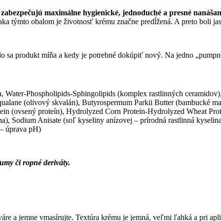
zabezpečujú maximálne hygienické, jednoduché a presné nanášani
ka týmto obalom je životnosť krému značne predĺžená. A preto boli jas
lo sa produkt míňa a kedy je potrebné dokúpiť nový. Na jedno „pumpnu
 Water-Phospholipids-Sphingolipids (komplex rastlinných ceramidov),
qualane (olivový skvalán), Butyrospermum Parkii Butter (bambucké maslo)
otein (ovsený proteín), Hydrolyzed Corn Protein-Hydrolyzed Wheat Prot
ina), Sodium Anisate (soľ kyseliny anízovej – prírodná rastlinná kyse
 – úprava pH)
umy či ropné deriváty.
áre a jemne vmasírujte. Textúra krému je jemná, veľmi ľahká a pri apl