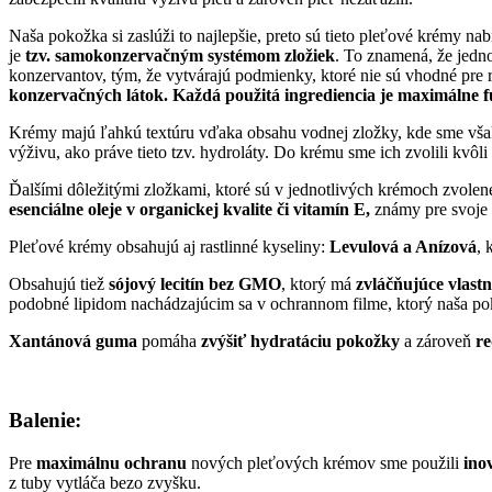
Naša pokožka si zaslúži to najlepšie, preto sú tieto pleťové krémy na
je
tzv.
samokonzervačným systémom zložiek
. To znamená, že jedno
konzervantov, tým, že vytvárajú podmienky, ktoré nie sú vhodné pre
konzervačných látok. Každá použitá ingrediencia je maximálne 
Krémy majú ľahkú textúru vďaka obsahu vodnej zložky, kde sme vša
výživu, ako práve tieto tzv. hydroláty. Do krému sme ich zvolili kvô
Ďalšími dôležitými zložkami, ktoré sú v jednotlivých krémoch zvolené
esenciálne oleje v organickej kvalite či vitamín E,
známy pre svoje 
Pleťové krémy obsahujú aj rastlinné kyseliny:
Levulová a Anízová
, 
Obsahujú tiež
sójový lecitín bez GMO
, ktorý má
zvláčňujúce vlastn
podobné lipidom nachádzajúcim sa v ochrannom filme, ktorý naša pok
Xantánová guma
pomáha
zvýšiť hydratáciu pokožky
a zároveň
r
Balenie:
Pre
maximálnu ochranu
nových pleťových krémov sme použili
ino
z tuby vytláča bezo zvyšku.