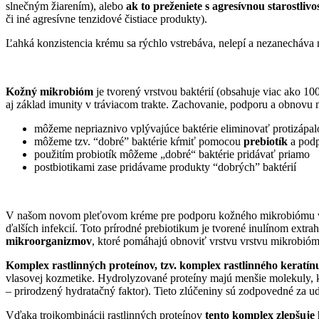
slnečným žiarením), alebo
ak to preženiete s agresívnou starostliv
či iné agresívne tenzidové čistiace produkty).
Ľahká konzistencia krému sa rýchlo vstrebáva, nelepí a nezanecháva 
Kožný mikrobióm
je tvorený vrstvou baktérií (obsahuje viac ako 10
aj základ imunity v tráviacom trakte. Z
achovanie, podporu a obnovu 
môžeme nepriaznivo vplývajúce baktérie eliminovať protizápa
môžeme tzv. “dobré” baktérie kŕmiť pomocou
prebiotík
a podp
použitím probiotík môžeme „dobré“ baktérie pridávať priamo
postbiotikami zase pridávame produkty “dobrých” baktérií
V našom novom pleťovom kréme pre podporu kožného mikrobiómu
ďalších infekcií. Toto
prírodné prebiotikum je
tvorené inulínom extra
mikroorganizmov
, ktoré pomáhajú obnoviť vrstvu vrstvu mikrobióm
Komplex rastlinných proteínov, tzv. komplex rastlinného keratín
vlasovej kozmetike. Hydrolyzované proteíny majú menšie molekuly, kt
– prirodzený hydratačný faktor). Tieto zlúčeniny sú zodpovedné za ud
Vďaka trojkombinácii rastlinných proteínov
tento komplex zlepšuje 