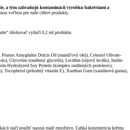
e, a tým zabraňujú kontaminácii výrobku baktériami a
nou voľbou pre naše citlivé produkty.
tie“ dávkovač vytlačí 0,2 ml produktu.
 Prunus Amygdalus Dulcis Oil (mandľový olej), Cetearyl Olivate-
, Glycerine (rastlinný glycerín), Lecithin (sójový lecitín), Inulin-
ein-Hydrolyzed Soy Protein (komplex rastlinných proteínov),
lina), Tocopherol (prírodný vitamín E), Xanthan Gum (xantánová guma),
ikácii stačí použiť naozaj malé množstvo. Ľahká konzistencia krému