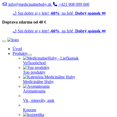
info@medicinalnehuby.sk
+421 908 099 600
🌙 Spi dobre aj v lete!
-60%
na želé
Dobrý spánok
💤
Doprava zdarma od 40 €
🌙 Spi dobre aj v lete!
-60%
na želé
Dobrý spánok
💤
Úvod
Produkty
Veľkoobchod
Top produkty
Medicinálne Huby
Aromaterapia
Vit., minerály, amk
Konope