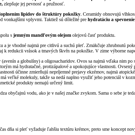
e,
zlepšuje jej pevnosť a pružnosť.
doplnením lipidov do štruktúry pokožky
. Ceramidy obnovujú vlhkosť
ed vonkajšími vplyvmi. Taktiež sú dôležité pre
hydratáciu a spevnenie
 spolu s
jemným mandľovým olejom
olejovú časť produktu.
u a je vhodné najmä pre citlivú a suchú pleť. Zmäkčuje zhrubnutú pok
a aj k redukcii vrások a tmavých škvŕn na pokožke. V zime výborne nap
 (avenín a globulíny) a oligosacharidov. O
vos sa najmä vďaka nim po s
ktorým má hydratačné, protizápalové a upokojujúce vlastnosti.
Ovsený p
vlastnosti účinne zmierňujú nepríjemné prejavy ekzémov, najmä atopic
má veľké molekuly, takže sa nedá naplno využiť jeho potenciál v koz
ozmetické produkty nemajú určený limit.
ádza obyčajnú vodu, ako je v našej značke zvykom. Sama o sebe je te
očas dňa si pleť vyžaduje ľahšiu textúru krémov, preto sme koncept no