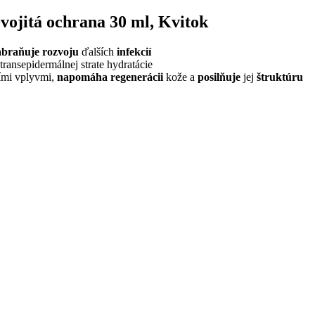
vojitá ochrana 30 ml, Kvitok
abraňuje rozvoju
ďalších
infekcií
transepidermálnej strate hydratácie
šími vplyvmi,
napomáha regenerácii
kože a
posilňuje
jej
štruktúru