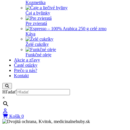
Kozmetika
Čaj a bylinky
Pre zvieratá
Káva
Želé cukríky
Funkčné oleje
Akcie a zľavy
Časté otázky
Prečo u nás?
Kontakt
Hľadať
×
Košík
0