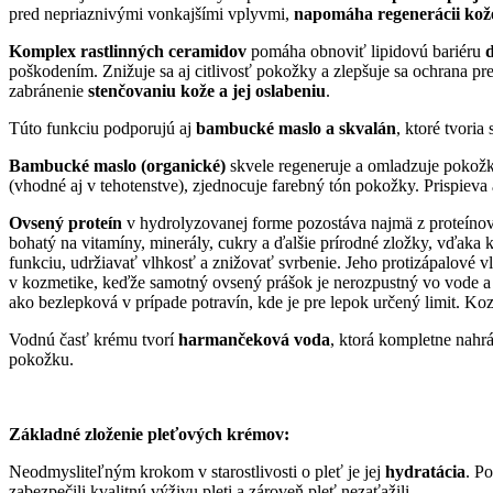
pred nepriaznivými vonkajšími vplyvmi,
napomáha regenerácii kož
Komplex rastlinných ceramidov
pomáha obnoviť lipidovú bariéru
poškodením. Znižuje sa aj citlivosť pokožky a zlepšuje sa ochrana pr
zabránenie
stenčovaniu kože a jej oslabeniu
.
Túto funkciu podporujú aj
bambucké maslo a skvalán
, ktoré tvoria
Bambucké maslo (organické)
skvele regeneruje a omladzuje pokožk
(vhodné aj v tehotenstve), zjednocuje farebný tón pokožky. Prispiev
Ovsený proteín
v hydrolyzovanej forme
pozostáva najmä z proteínov
bohatý na vitamíny, minerály, cukry a ďalšie prírodné zložky, vďaka 
funkciu, udržiavať vlhkosť a znižovať svrbenie. Jeho protizápalové 
v kozmetike, keďže samotný ovsený prášok je nerozpustný vo vode a 
ako bezlepková v prípade potravín, kde je pre lepok určený limit. K
Vodnú časť krému tvorí
harmančeková voda
, ktorá kompletne nahr
pokožku.
Základné zloženie pleťových krémov:
Neodmysliteľným krokom v starostlivosti o pleť je jej
hydratácia
. P
zabezpečili kvalitnú výživu pleti a zároveň pleť nezaťažili.