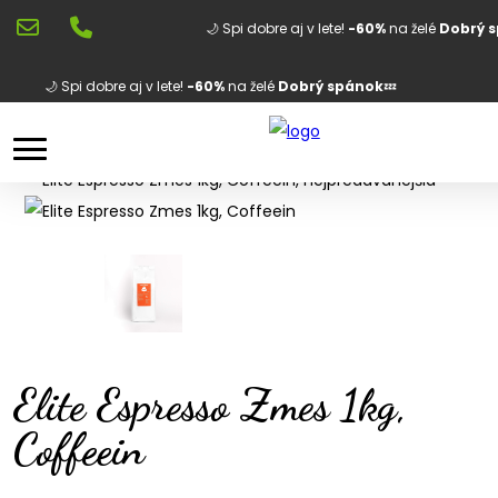
🌙 Spi dobre aj v lete!
-60%
na želé
Dobrý 
🌙 Spi dobre aj v lete!
-60%
na želé
Dobrý spánok
💤
Elite Espresso Zmes 1kg,
Coffeein