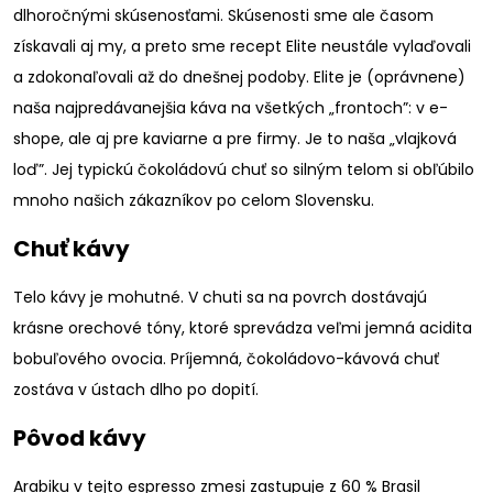
dlhoročnými skúsenosťami. Skúsenosti sme ale časom
získavali aj my, a preto sme recept Elite neustále vylaďovali
a zdokonaľovali až do dnešnej podoby. Elite je (oprávnene)
naša najpredávanejšia káva na všetkých „frontoch”: v e-
shope, ale aj pre kaviarne a pre firmy. Je to naša „vlajková
loď”. Jej typickú čokoládovú chuť so silným telom si obľúbilo
mnoho našich zákazníkov po celom Slovensku.
Chuť kávy
Telo kávy je mohutné. V chuti sa na povrch dostávajú
krásne orechové tóny, ktoré sprevádza veľmi jemná acidita
bobuľového ovocia. Príjemná, čokoládovo-kávová chuť
zostáva v ústach dlho po dopití.
Pôvod kávy
Arabiku v tejto espresso zmesi zastupuje z 60 % Brasil