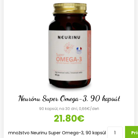
Neurinu Super Omega-3, 90 kapsúl
90 kapsúl, na 30 dní, 0,66€/deň
21.80
€
množstvo Neurinu Super Omega-3, 90 kapsúl
Pr