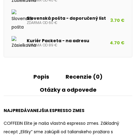
ZDARMA OD 40 €
Slovenská pošta - doporučený list
3.70 €
ZDARMA OD 60 €
Kuriér Packeta - na adresu
4.70 €
ZDARMA OD 89 €
Popis
Recenzie (0)
Otázky a odpovede
NAJPREDÁVANEJŠIA ESPRESSO ZMES
COFFEEIN Elite je naša vlastná espresso zmes. Základný
recept „Elitky” sme zakúpili od talianskeho pražiara s