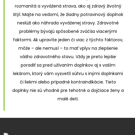
rozmanitá a vyvážená strava, ako aj zdravý životný
štýl. Majte na vedomí, že žiadny potravinový doplnok
neslúži ako náhrada vyváženej stravy. Zdravotné
problémy bývajú spôsobené zväčša viacerými
faktormi. Ak upravíte jeden či viac z týchto faktorov,
môže – ale nemusí – to mať vplyv na zlepšenie
vášho zdravotného stavu. Vždy je preto lepšie
poradiť sa pred užívaním doplnkov aj s vaším
lekárom, ktorý vám vysvetlí súhru s inými doplnkami
či liekmi alebo prípadné kontraindikácie. Tieto
doplnky nie sú vhodné pre tehotné a dojčiace ženy a
malé deti.