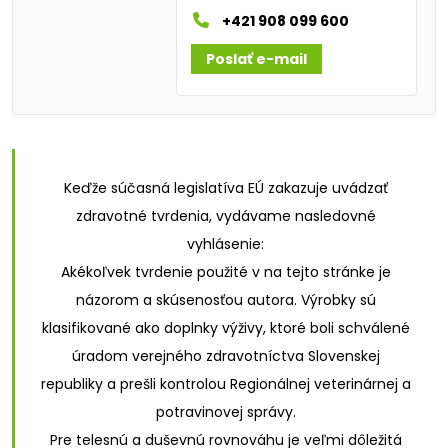
+421 908 099 600
Poslať e-mail
Keďže súčasná legislatíva EÚ zakazuje uvádzať
zdravotné tvrdenia, vydávame nasledovné
vyhlásenie:
Akékoľvek tvrdenie použité v na tejto stránke je
názorom a skúsenosťou autora. Výrobky sú
klasifikované ako doplnky výživy, ktoré boli schválené
úradom verejného zdravotníctva Slovenskej
republiky a prešli kontrolou Regionálnej veterinárnej a
potravinovej správy.
Pre telesnú a duševnú rovnováhu je veľmi dôležitá