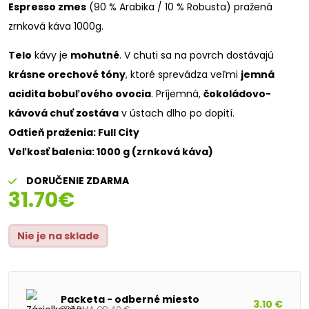
Espresso zmes
(90 % Arabika / 10 % Robusta) pražená
zrnková káva 1000g.
Telo
kávy je
mohutné
. V chuti sa na povrch dostávajú
krásne orechové tóny
, ktoré sprevádza veľmi
jemná
acidita bobuľového ovocia
. Príjemná,
čokoládovo-
kávová chuť zostáva
v ústach dlho po dopití.
Odtieň praženia: Full City
Veľkosť balenia: 1000 g (zrnková káva)
DORUČENIE ZDARMA
31.70
€
Nie je na sklade
Packeta - odberné miesto
3.10 €