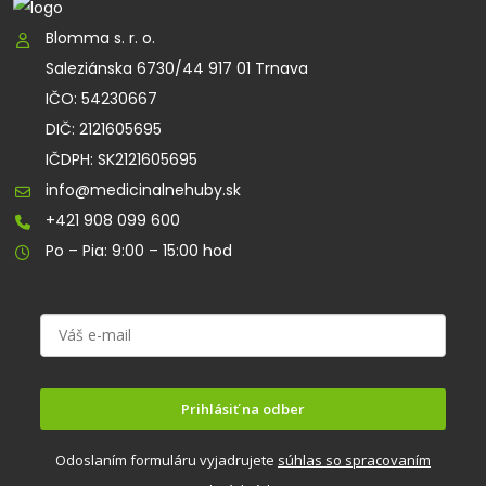
Blomma s. r. o.
Saleziánska 6730/44 917 01 Trnava
IČO: 54230667
DIČ: 2121605695
IČDPH: SK2121605695
info@medicinalnehuby.sk
+421 908 099 600
Po – Pia: 9:00 – 15:00 hod
Prihlásiť na odber
Odoslaním formuláru vyjadrujete
súhlas so spracovaním