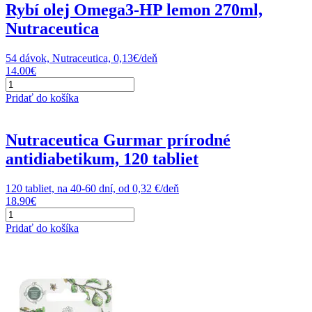
Rybí olej Omega3-HP lemon 270ml,
Nutraceutica
54 dávok, Nutraceutica, 0,13€/deň
14.00
€
množstvo
Rybí
Pridať do košíka
olej
Omega3-
HP
Nutraceutica Gurmar prírodné
lemon
antidiabetikum, 120 tabliet
270ml,
Nutraceutica
120 tabliet, na 40-60 dní, od 0,32 €/deň
18.90
€
množstvo
Nutraceutica
Pridať do košíka
Gurmar
prírodné
antidiabetikum,
120
tabliet