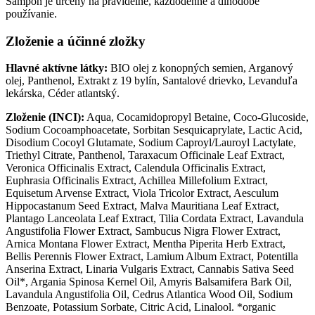
Šampón je určený na pravidelné, každodenné a dlhodobé
používanie.
Zloženie a účinné zložky
Hlavné aktívne látky:
BIO olej z konopných semien, Arganový
olej, Panthenol, Extrakt z 19 bylín, Santalové drievko, Levanduľa
lekárska, Céder atlantský.
Zloženie (INCI):
Aqua, Cocamidopropyl Betaine, Coco-Glucoside,
Sodium Cocoamphoacetate, Sorbitan Sesquicaprylate, Lactic Acid,
Disodium Cocoyl Glutamate, Sodium Caproyl/Lauroyl Lactylate,
Triethyl Citrate, Panthenol, Taraxacum Officinale Leaf Extract,
Veronica Officinalis Extract, Calendula Officinalis Extract,
Euphrasia Officinalis Extract, Achillea Millefolium Extract,
Equisetum Arvense Extract, Viola Tricolor Extract, Aesculum
Hippocastanum Seed Extract, Malva Mauritiana Leaf Extract,
Plantago Lanceolata Leaf Extract, Tilia Cordata Extract, Lavandula
Angustifolia Flower Extract, Sambucus Nigra Flower Extract,
Arnica Montana Flower Extract, Mentha Piperita Herb Extract,
Bellis Perennis Flower Extract, Lamium Album Extract, Potentilla
Anserina Extract, Linaria Vulgaris Extract, Cannabis Sativa Seed
Oil*, Argania Spinosa Kernel Oil, Amyris Balsamifera Bark Oil,
Lavandula Angustifolia Oil, Cedrus Atlantica Wood Oil, Sodium
Benzoate, Potassium Sorbate, Citric Acid, Linalool. *organic