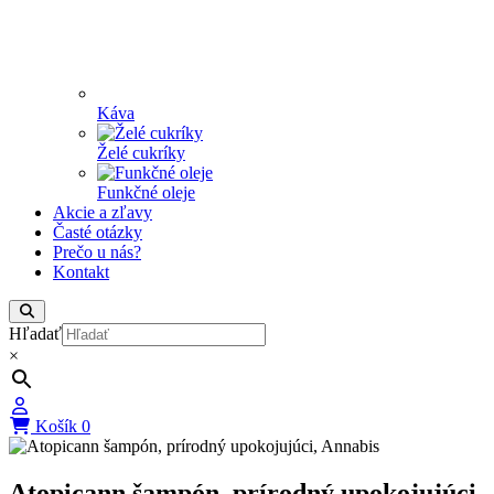
Káva
Želé cukríky
Funkčné oleje
Akcie a zľavy
Časté otázky
Prečo u nás?
Kontakt
Hľadať
×
Košík
0
Atopicann šampón, prírodný upokojujúci,