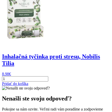
Inhalačná tyčinka proti stresu, Nobilis
Tilia
8.98
€
množstvo
Inhalačná
Pridať do košíka
tyčinka
proti
stresu,
Nenašli ste svoju odpoveď?
Nobilis
Tilia
Pokojne sa nám ozvite. Veľmi radi vám poradíme a zodpovieme