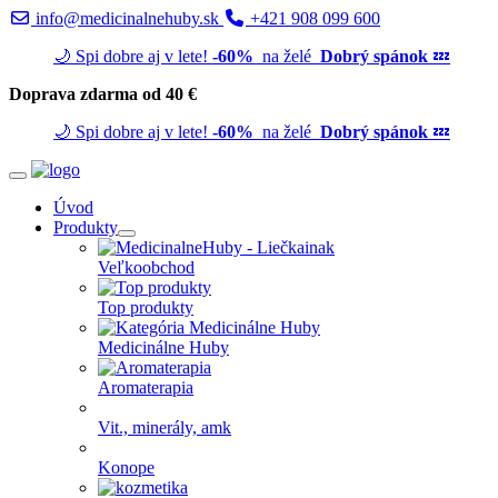
info@medicinalnehuby.sk
+421 908 099 600
🌙 Spi dobre aj v lete!
-60%
na želé
Dobrý spánok
💤
Doprava zdarma od 40 €
🌙 Spi dobre aj v lete!
-60%
na želé
Dobrý spánok
💤
Úvod
Produkty
Veľkoobchod
Top produkty
Medicinálne Huby
Aromaterapia
Vit., minerály, amk
Konope