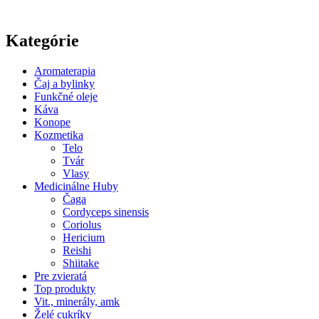
Kategórie
Aromaterapia
Čaj a bylinky
Funkčné oleje
Káva
Konope
Kozmetika
Telo
Tvár
Vlasy
Medicinálne Huby
Čaga
Cordyceps sinensis
Coriolus
Hericium
Reishi
Shiitake
Pre zvieratá
Top produkty
Vit., minerály, amk
Želé cukríky