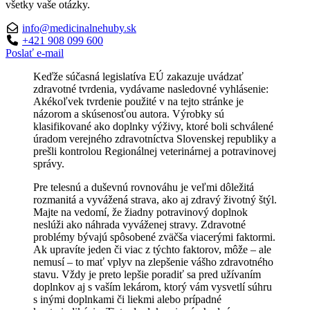
všetky vaše otázky.
info@medicinalnehuby.sk
+421 908 099 600
Poslať e-mail
Keďže súčasná legislatíva EÚ zakazuje uvádzať
zdravotné tvrdenia, vydávame nasledovné vyhlásenie:
Akékoľvek tvrdenie použité v na tejto stránke je
názorom a skúsenosťou autora. Výrobky sú
klasifikované ako doplnky výživy, ktoré boli schválené
úradom verejného zdravotníctva Slovenskej republiky a
prešli kontrolou Regionálnej veterinárnej a potravinovej
správy.
Pre telesnú a duševnú rovnováhu je veľmi dôležitá
rozmanitá a vyvážená strava, ako aj zdravý životný štýl.
Majte na vedomí, že žiadny potravinový doplnok
neslúži ako náhrada vyváženej stravy. Zdravotné
problémy bývajú spôsobené zväčša viacerými faktormi.
Ak upravíte jeden či viac z týchto faktorov, môže – ale
nemusí – to mať vplyv na zlepšenie vášho zdravotného
stavu. Vždy je preto lepšie poradiť sa pred užívaním
doplnkov aj s vaším lekárom, ktorý vám vysvetlí súhru
s inými doplnkami či liekmi alebo prípadné