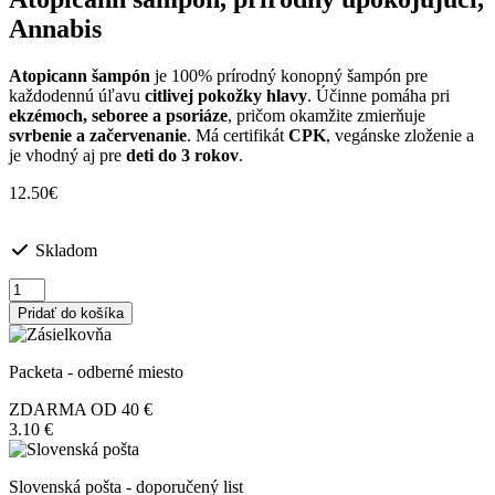
Annabis
Atopicann šampón
je 100% prírodný konopný šampón pre
každodennú úľavu
citlivej pokožky hlavy
. Účinne pomáha pri
ekzémoch, seboree a psoriáze
, pričom okamžite zmierňuje
svrbenie a začervenanie
. Má certifikát
CPK
, vegánske zloženie a
je vhodný aj pre
deti do 3 rokov
.
12.50
€
Skladom
množstvo
Atopicann
Pridať do košíka
šampón,
prírodný
upokojujúci,
Packeta - odberné miesto
Annabis
ZDARMA OD 40 €
3.10 €
Slovenská pošta - doporučený list