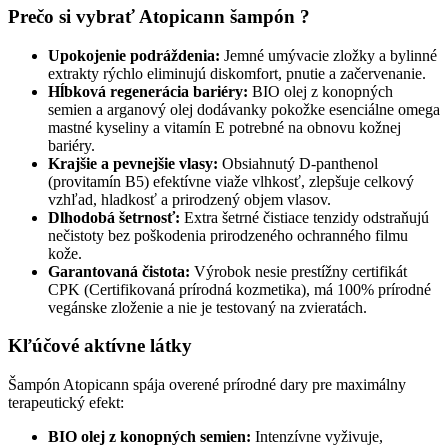
Prečo si vybrať Atopicann šampón ?
Upokojenie podráždenia:
Jemné umývacie zložky a bylinné
extrakty rýchlo eliminujú diskomfort, pnutie a začervenanie.
Hĺbková regenerácia bariéry:
BIO olej z konopných
semien a arganový olej dodávanky pokožke esenciálne omega
mastné kyseliny a vitamín E potrebné na obnovu kožnej
bariéry.
Krajšie a pevnejšie vlasy:
Obsiahnutý D-panthenol
(provitamín B5) efektívne viaže vlhkosť, zlepšuje celkový
vzhľad, hladkosť a prirodzený objem vlasov.
Dlhodobá šetrnosť:
Extra šetrné čistiace tenzidy odstraňujú
nečistoty bez poškodenia prirodzeného ochranného filmu
kože.
Garantovaná čistota:
Výrobok nesie prestížny certifikát
CPK (Certifikovaná prírodná kozmetika), má 100% prírodné
vegánske zloženie a nie je testovaný na zvieratách.
Kľúčové aktívne látky
Šampón Atopicann spája overené prírodné dary pre maximálny
terapeutický efekt:
BIO olej z konopných semien:
Intenzívne vyživuje,