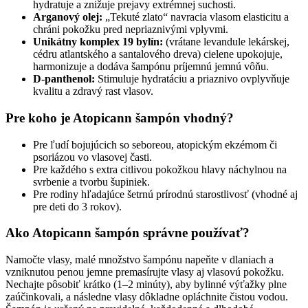
hydratuje a znižuje prejavy extrémnej suchosti.
Arganový olej:
„Tekuté zlato“ navracia vlasom elasticitu a
chráni pokožku pred nepriaznivými vplyvmi.
Unikátny komplex 19 bylín:
(vrátane levandule lekárskej,
cédru atlantského a santalového dreva) cielene upokojuje,
harmonizuje a dodáva šampónu príjemnú jemnú vôňu.
D-panthenol:
Stimuluje hydratáciu a priaznivo ovplyvňuje
kvalitu a zdravý rast vlasov.
Pre koho je Atopicann šampón vhodný?
Pre ľudí bojujúcich so seboreou, atopickým ekzémom či
psoriázou vo vlasovej časti.
Pre každého s extra citlivou pokožkou hlavy náchylnou na
svrbenie a tvorbu šupiniek.
Pre rodiny hľadajúce šetrnú prírodnú starostlivosť (vhodné aj
pre deti do 3 rokov).
Ako Atopicann šampón správne používať?
Namočte vlasy, malé množstvo šampónu napeňte v dlaniach a
vzniknutou penou jemne premasírujte vlasy aj vlasovú pokožku.
Nechajte pôsobiť krátko (1–2 minúty), aby bylinné výťažky plne
zaúčinkovali, a následne vlasy dôkladne opláchnite čistou vodou.