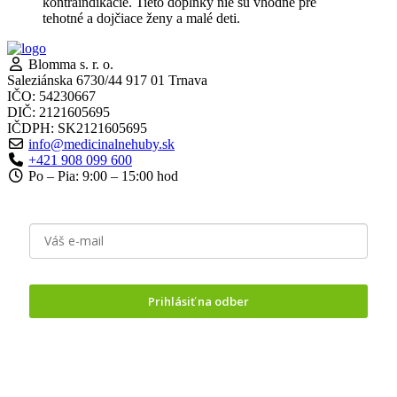
kontraindikácie. Tieto doplnky nie sú vhodné pre
tehotné a dojčiace ženy a malé deti.
Blomma s. r. o.
Saleziánska 6730/44 917 01 Trnava
IČO: 54230667
DIČ: 2121605695
IČDPH: SK2121605695
info@medicinalnehuby.sk
+421 908 099 600
Po – Pia: 9:00 – 15:00 hod
Prihlásiť na odber
Odoslaním formuláru vyjadrujete
súhlas so spracovaním
osobných údajov.