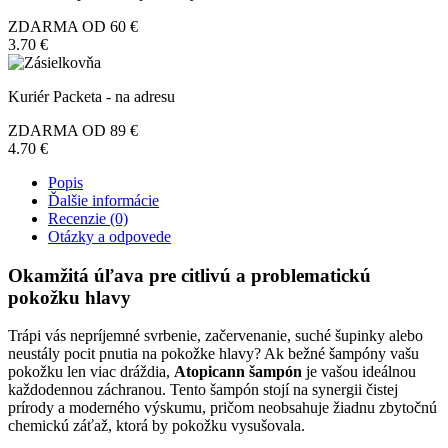
ZDARMA OD 60 €
3.70 €
Kuriér Packeta - na adresu
ZDARMA OD 89 €
4.70 €
Popis
Ďalšie informácie
Recenzie (0)
Otázky a odpovede
Okamžitá úľava pre citlivú a problematickú
pokožku hlavy
Trápi vás nepríjemné svrbenie, začervenanie, suché šupinky alebo
neustály pocit pnutia na pokožke hlavy? Ak bežné šampóny vašu
pokožku len viac dráždia,
Atopicann šampón
je vašou ideálnou
každodennou záchranou. Tento šampón stojí na synergii čistej
prírody a moderného výskumu, pričom neobsahuje žiadnu zbytočnú
chemickú záťaž, ktorá by pokožku vysušovala.