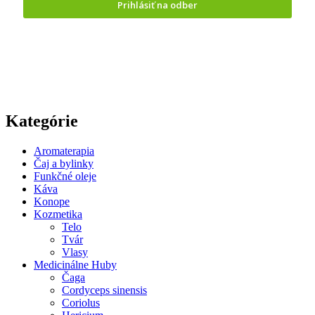
Prihlásiť na odber
Odoslaním formuláru vyjadrujete
súhlas so spracovaním
osobných údajov.
Kategórie
Aromaterapia
Čaj a bylinky
Funkčné oleje
Káva
Konope
Kozmetika
Telo
Tvár
Vlasy
Medicinálne Huby
Čaga
Cordyceps sinensis
Coriolus