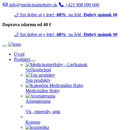
info@medicinalnehuby.sk
+421 908 099 600
🌙 Spi dobre aj v lete!
-60%
na želé
Dobrý spánok
💤
Doprava zdarma od 40 €
🌙 Spi dobre aj v lete!
-60%
na želé
Dobrý spánok
💤
Úvod
Produkty
Veľkoobchod
Top produkty
Medicinálne Huby
Aromaterapia
Vit., minerály, amk
Konope