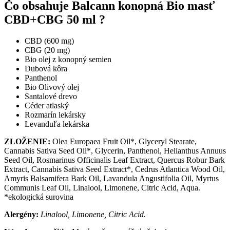
Čo obsahuje Balcann konopná Bio masť
CBD+CBG 50 ml ?
CBD (600 mg)
CBG (20 mg)
Bio olej z konopný semien
Dubová kôra
Panthenol
Bio Olivový olej
Santalové drevo
Céder atlaský
Rozmarín lekársky
Levanduľa lekárska
ZLOŽENIE:
Olea Europaea Fruit Oil*, Glyceryl Stearate,
Cannabis Sativa Seed Oil*, Glycerin, Panthenol, Helianthus Annuus
Seed Oil, Rosmarinus Officinalis Leaf Extract, Quercus Robur Bark
Extract, Cannabis Sativa Seed Extract*, Cedrus Atlantica Wood Oil,
Amyris Balsamifera Bark Oil, Lavandula Angustifolia Oil, Myrtus
Communis Leaf Oil, Linalool, Limonene, Citric Acid, Aqua.
*ekologická surovina
Alergény:
Linalool, Limonene, Citric Acid.