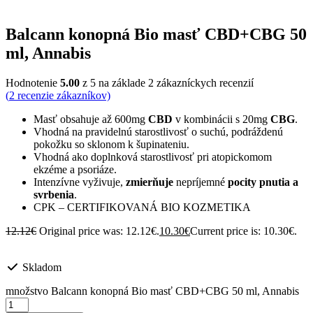
Balcann konopná Bio masť CBD+CBG 50
ml, Annabis
Hodnotenie
5.00
z 5 na základe
2
zákazníckych recenzií
(
2
recenzie zákazníkov)
Masť obsahuje až 600mg
CBD
v kombinácii s 20mg
CBG
.
Vhodná na pravidelnú starostlivosť o suchú, podráždenú
pokožku so sklonom k šupinateniu.
Vhodná ako doplnková starostlivosť pri atopickomom
ekzéme a psoriáze.
Intenzívne vyživuje,
zmierňuje
nepríjemné
pocity pnutia a
svrbenia
.
CPK – CERTIFIKOVANÁ BIO KOZMETIKA
12.12
€
Original price was: 12.12€.
10.30
€
Current price is: 10.30€.
Skladom
množstvo Balcann konopná Bio masť CBD+CBG 50 ml, Annabis