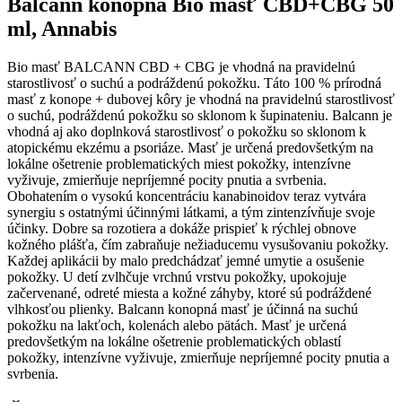
Balcann konopná Bio masť CBD+CBG 50
ml, Annabis
Bio masť BALCANN CBD + CBG je vhodná na pravidelnú
starostlivosť o suchú a podráždenú pokožku. Táto 100 % prírodná
masť z konope + dubovej kôry je vhodná na pravidelnú starostlivosť
o suchú, podráždenú pokožku so sklonom k šupinateniu. Balcann je
vhodná aj ako doplnková starostlivosť o pokožku so sklonom k
atopickému ekzému a psoriáze. Masť je určená predovšetkým na
lokálne ošetrenie problematických miest pokožky, intenzívne
vyživuje, zmierňuje nepríjemné pocity pnutia a svrbenia.
Obohatením o vysokú koncentráciu kanabinoidov teraz vytvára
synergiu s ostatnými účinnými látkami, a tým zintenzívňuje svoje
účinky. Dobre sa rozotiera a dokáže prispieť k rýchlej obnove
kožného plášťa, čím zabraňuje nežiaducemu vysušovaniu pokožky.
Každej aplikácii by malo predchádzať jemné umytie a osušenie
pokožky. U detí zvlhčuje vrchnú vrstvu pokožky, upokojuje
začervenané, odreté miesta a kožné záhyby, ktoré sú podráždené
vlhkosťou plienky. Balcann konopná masť je účinná na suchú
pokožku na lakťoch, kolenách alebo pätách. Masť je určená
predovšetkým na lokálne ošetrenie problematických oblastí
pokožky, intenzívne vyživuje, zmierňuje nepríjemné pocity pnutia a
svrbenia.