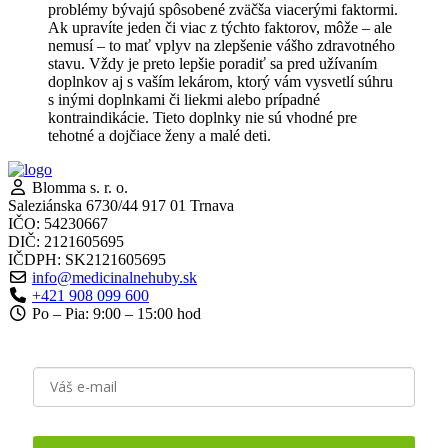
problémy bývajú spôsobené zväčša viacerými faktormi.
Ak upravíte jeden či viac z týchto faktorov, môže – ale
nemusí – to mať vplyv na zlepšenie vášho zdravotného
stavu. Vždy je preto lepšie poradiť sa pred užívaním
doplnkov aj s vaším lekárom, ktorý vám vysvetlí súhru
s inými doplnkami či liekmi alebo prípadné
kontraindikácie. Tieto doplnky nie sú vhodné pre
tehotné a dojčiace ženy a malé deti.
Blomma s. r. o.
Saleziánska 6730/44 917 01 Trnava
IČO: 54230667
DIČ: 2121605695
IČDPH: SK2121605695
info@medicinalnehuby.sk
+421 908 099 600
Po – Pia: 9:00 – 15:00 hod