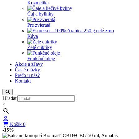
Kozmetika
Čaj a bylinky
Pre zvieratá
Káva
Želé cukríky
Funkčné oleje
Akcie a zľavy
Časté otázky
Prečo u nás?
Kontakt
Hľadať
×
Košík
0
-15%