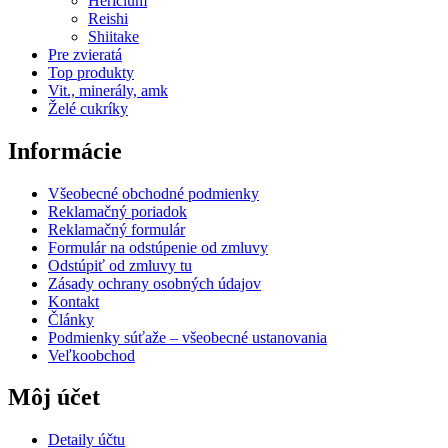
Hericium
Reishi
Shiitake
Pre zvieratá
Top produkty
Vit., minerály, amk
Želé cukríky
Informácie
Všeobecné obchodné podmienky
Reklamačný poriadok
Reklamačný formulár
Formulár na odstúpenie od zmluvy
Odstúpiť od zmluvy tu
Zásady ochrany osobných údajov
Kontakt
Články
Podmienky súťaže – všeobecné ustanovania
Veľkoobchod
Môj účet
Detaily účtu