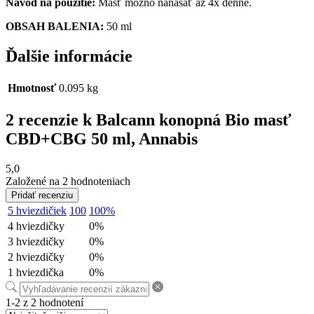
Návod na použitie:
Masť možno nanášať až 4x denne.
OBSAH BALENIA:
50 ml
Ďalšie informácie
Hmotnosť
0.095 kg
2 recenzie k
Balcann konopná Bio masť
CBD+CBG 50 ml, Annabis
5,0
Založené na 2 hodnoteniach
Pridať recenziu
5 hviezdičiek
100
100%
4 hviezdičky
0%
3 hviezdičky
0%
2 hviezdičky
0%
1 hviezdička
0%
1-2 z 2 hodnotení