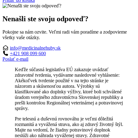
Pridať do košíka
Nenašli ste svoju odpoveď?
Pokojne sa nám ozvite. Veľmi radi vám poradíme a zodpovieme
všetky vaše otázky.
info@medicinalnehuby.sk
+421 908 099 600
Poslať e-mail
Keďže súčasná legislatíva EÚ zakazuje uvádzať
zdravotné tvrdenia, vydávame nasledovné vyhlásenie:
Akékoľvek tvrdenie použité v na tejto stránke je
názorom a skúsenosťou autora. Výrobky sú
klasifikované ako doplnky výživy, ktoré boli schválené
úradom verejného zdravotníctva Slovenskej republiky a
prešli kontrolou Regionálnej veterinárnej a potravinovej
správy.
Pre telesnú a duševnú rovnováhu je veľmi dôležitá
rozmanitá a vyvážená strava, ako aj zdravý životný štýl.
Majte na vedomí, že žiadny potravinový doplnok
neslúži ako náhrada vyváženej stravy. Zdravotné