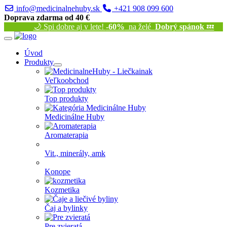
info@medicinalnehuby.sk
+421 908 099 600
Doprava zdarma od 40 €
🌙 Spi dobre aj v lete!
-60%
na želé
Dobrý spánok
💤
Úvod
Produkty
Veľkoobchod
Top produkty
Medicinálne Huby
Aromaterapia
Vit., minerály, amk
Konope
Kozmetika
Čaj a bylinky
Pre zvieratá