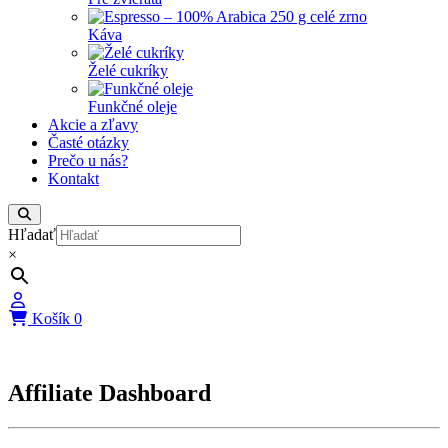
Káva
Želé cukríky
Funkčné oleje
Akcie a zľavy
Časté otázky
Prečo u nás?
Kontakt
Hľadať
×
Košík
0
Affiliate Dashboard