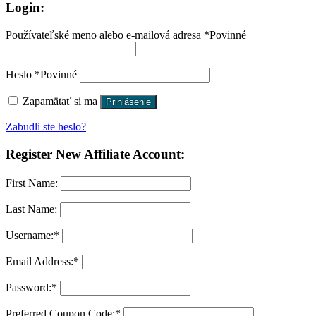
Login:
Používateľské meno alebo e-mailová adresa
*
Povinné
Heslo
*
Povinné
Zapamätať si ma
Prihlásenie
Zabudli ste heslo?
Register New Affiliate Account:
First Name:
Last Name:
Username:*
Email Address:*
Password:*
Preferred Coupon Code:*