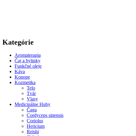
Odoslaním formuláru vyjadrujete
súhlas so spracovaním
osobných údajov.
Kategórie
Aromaterapia
Čaj a bylinky
Funkčné oleje
Káva
Konope
Kozmetika
Telo
Tvár
Vlasy
Medicinálne Huby
Čaga
Cordyceps sinensis
Coriolus
Hericium
Reishi