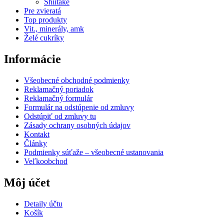
Shiitake
Pre zvieratá
Top produkty
Vit., minerály, amk
Želé cukríky
Informácie
Všeobecné obchodné podmienky
Reklamačný poriadok
Reklamačný formulár
Formulár na odstúpenie od zmluvy
Odstúpiť od zmluvy tu
Zásady ochrany osobných údajov
Kontakt
Články
Podmienky súťaže – všeobecné ustanovania
Veľkoobchod
Môj účet
Detaily účtu
Košík